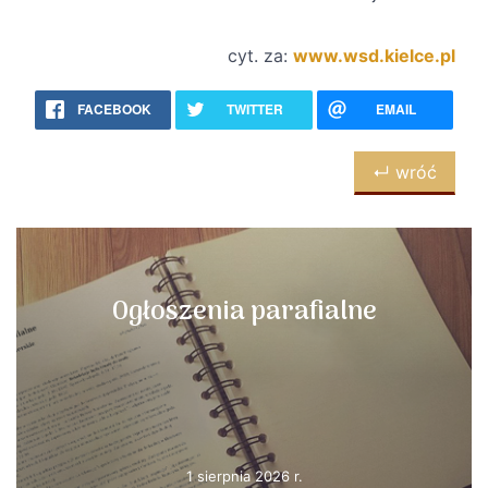
cyt. za:
www.wsd.kielce.pl
FACEBOOK
TWITTER
EMAIL
↵ wróć
Ogłoszenia parafialne
1 sierpnia 2026 r.