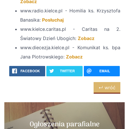
Zobacz
www.radio.kielce.pl - Homilia ks. Krzysztofa
Banasika:
Posłuchaj
www.kielce.caritas.pl - Caritas na 2.
Światowy Dzień Ubogich:
Zobacz
www.diecezja.kielce.pl - Komunikat ks. bpa
Jana Piotrowskiego:
Zobacz
FACEBOOK
TWITTER
EMAIL
↵ wróć
Ogłoszenia parafialne