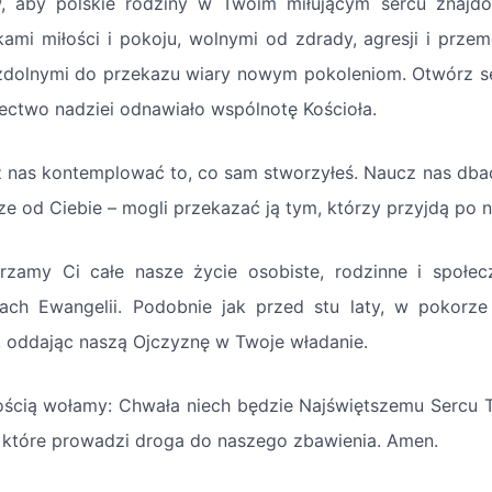
, aby polskie rodziny w Twoim miłującym sercu znajdo
kami miłości i pokoju, wolnymi od zdrady, agresji i prze
zdolnymi do przekazu wiary nowym pokoleniom. Otwórz serc
ectwo nadziei odnawiało wspólnotę Kościoła.
 nas kontemplować to, co sam stworzyłeś. Naucz nas dbać 
ze od Ciebie – mogli przekazać ją tym, którzy przyjdą po n
rzamy Ci całe nasze życie osobiste, rodzinne i społec
ach Ewangelii. Podobnie jak przed stu laty, w pokor
, oddając naszą Ojczyznę w Twoje władanie.
ością wołamy: Chwała niech będzie Najświętszemu Sercu 
 które prowadzi droga do naszego zbawienia. Amen.