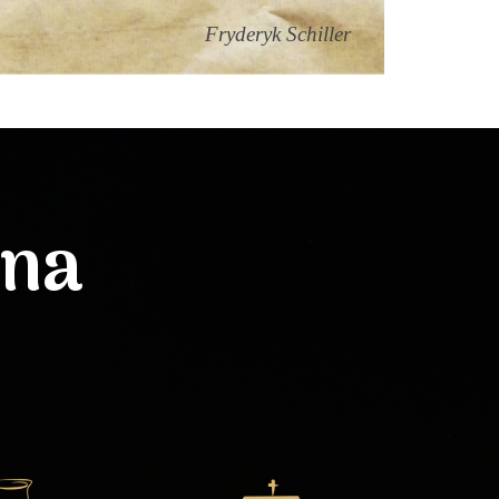
Fryderyk Schiller
lna