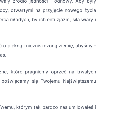
wały źródło jedności i odnowy. Aby były
mocy, otwartymi na przyjęcie nowego życia
a młodych, by ich entuzjazm, siła wiary i
o piękną i niezniszczoną ziemię, abyśmy -
as.
zne, które pragniemy oprzeć na trwałych
ze poświęcamy się Twojemu Najświętszemu
Twemu, którym tak bardzo nas umiłowałeś i