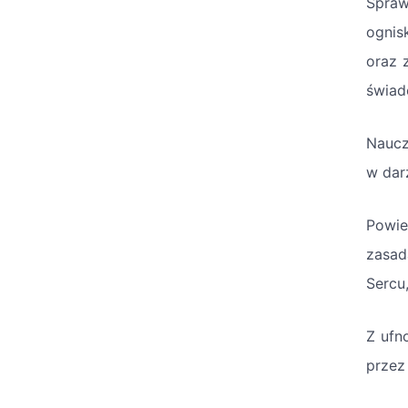
Spraw
ognis
oraz 
świad
Naucz
w dar
Powie
zasad
Sercu
Z ufn
przez