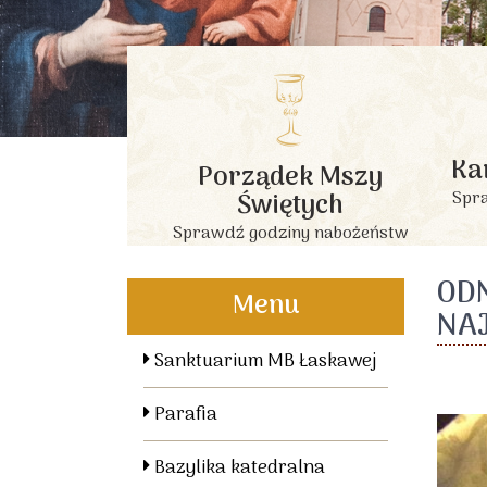
Ka
Porządek Mszy
Świętych
Spra
Sprawdź godziny nabożeństw
OD
Menu
NA
Sanktuarium MB Łaskawej
Parafia
Bazylika katedralna