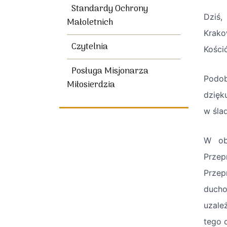
Standardy Ochrony
Dziś,
Małoletnich
Krako
Czytelnia
Kości
Posługa Misjonarza
Podob
Miłosierdzia
dzięk
w śla
W obl
Przep
Przep
ducho
uzale
tego 