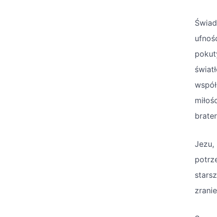
Świad
ufnoś
pokut
świat
współ
miłoś
brate
Jezu,
potrz
stars
zranie