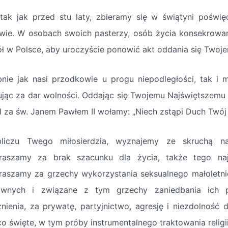
 tak jak przed stu laty, zbieramy się w świątyni pośw
wie. W osobach swoich pasterzy, osób życia konsekrowan
ół w Polsce, aby uroczyście ponowić akt oddania się Twoj
nie jak nasi przodkowie u progu niepodległości, tak i m
ując za dar wolności. Oddając się Twojemu Najświętszemu 
d za św. Janem Pawłem II wołamy: „Niech zstąpi Duch Twój i 
iczu Twego miłosierdzia, wyznajemy ze skruchą na
raszamy za brak szacunku dla życia, także tego naj
raszamy za grzechy wykorzystania seksualnego małoletni
wnych i związane z tym grzechy zaniedbania ich p
żnienia, za prywatę, partyjnictwo, agresję i niezdolność
co święte, w tym próby instrumentalnego traktowania religii