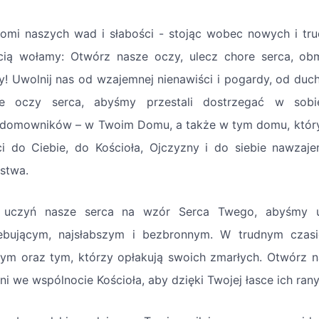
omi naszych wad i słabości - stojąc wobec nowych i tru
cią wołamy: Otwórz nasze oczy, ulecz chore serca, obm
y! Uwolnij nas od wzajemnej nienawiści i pogardy, od duc
łe oczy serca, abyśmy przestali dostrzegać w sob
domowników – w Twoim Domu, a także w tym domu, który m
ci do Ciebie, do Kościoła, Ojczyzny i do siebie nawz
rstwa.
 uczyń nasze serca na wzór Serca Twego, abyśmy umi
ebującym, najsłabszym i bezbronnym. W trudnym czas
zym oraz tym, którzy opłakują swoich zmarłych. Otwórz na
ni we wspólnocie Kościoła, aby dzięki Twojej łasce ich ran