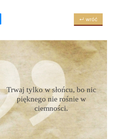
↵ wróć
Trwaj tylko w słońcu, bo nic
pięknego nie rośnie w
ciemności.