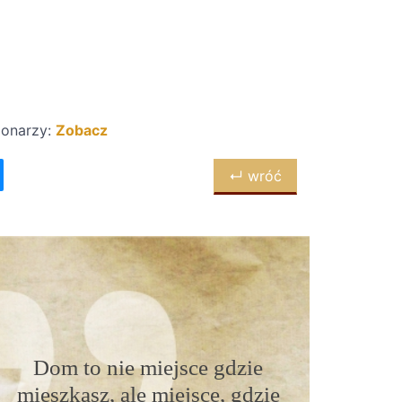
jonarzy:
Zobacz
↵ wróć
Dom to nie miejsce gdzie
mieszkasz, ale miejsce, gdzie