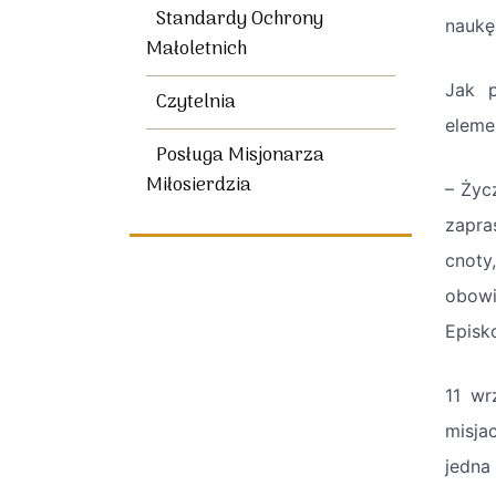
Standardy Ochrony
naukę
Małoletnich
Jak p
Czytelnia
eleme
Posługa Misjonarza
Miłosierdzia
– Życ
zapra
cnoty
obowi
Episko
11 wr
misja
jedna