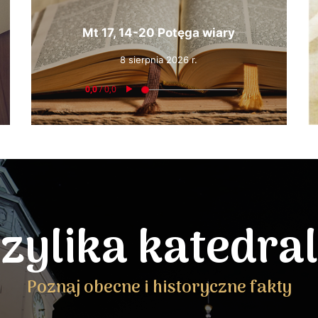
Mt 17, 14-20 Potęga wiary
8 sierpnia 2026 r.
zylika katedra
Poznaj obecne i historyczne fakty