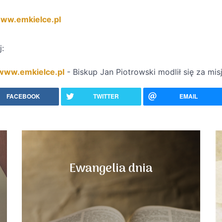
ww.emkielce.pl
j:
www.emkielce.pl
- Biskup Jan Piotrowski modlił się za mis
FACEBOOK
TWITTER
EMAIL
Ewangelia dnia