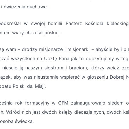
 i ćwiczenia duchowe.
odkreślał w swojej homilii Pasterz Kościoła kieleckie
ntem wiary chrześcijańskiej.
zę wam – drodzy misjonarze i misjonarki – abyście byli pi
szać wszystkich na Ucztę Pana jak to odczytujemy w teg
, nieście ją naszym siostrom i braciom, którzy wciąż c
ązek, aby was nieustannie wspierać w głoszeniu Dobrej 
patu Polski ds. Misji.
ześnia rok formacyjny w CFM zainaugurowało siedem o
ch. Wśród nich jest dwóch księży diecezjalnych, dwóch ks
 osoba świecka.