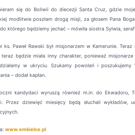
ieram się do Boliwii do diecezji Santa Cruz, gdzie mo
kiej modlitwie poszłam drogą misji, za głosem Pana Boga.
 do którego będziemy jechać – mówiła siostra Sylwia, seraf
ei ks. Paweł Rawski był misjonarzem w Kamerunie. Teraz 
 teraz będzie miała inny charakter, ponieważ misjonarze
działamy w ukryciu. Szukamy powołań i poszukujemy 
ania – dodał kapłan.
oczni kandydaci wyruszą również m.in. do Ekwadoru, To
i. Przez dziewięć miesięcy będą słuchali wykładów, uc
cyjnych.
za:
www.emkielce.pl