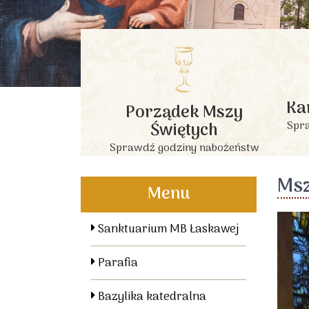
Ka
Porządek Mszy
Świętych
Spra
Sprawdź godziny nabożeństw
Msz
Menu
Sanktuarium MB Łaskawej
Parafia
Bazylika katedralna