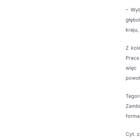
– Wyb
głębo
kraju,
Z kol
Praca
więc 
powoł
Tegor
Zambi
forma
Cyt. 