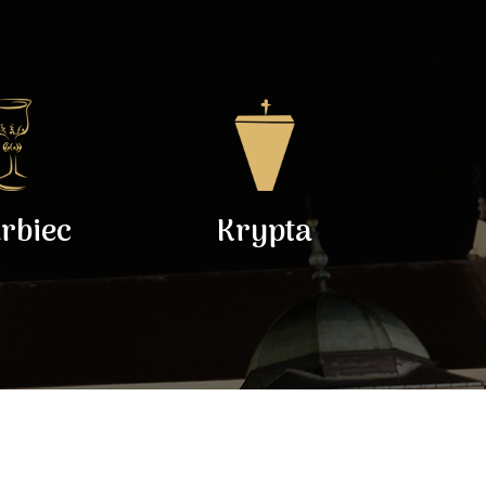
rbiec
Krypta