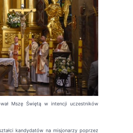
ował Mszę Świętą w intencji uczestników
ztałci kandydatów na misjonarzy poprzez