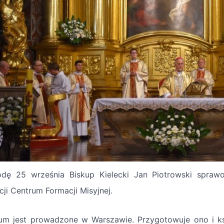
dę 25 września Biskup Kielecki Jan Piotrowski spraw
cji Centrum Formacji Misyjnej.
um jest prowadzone w Warszawie. Przygotowuje ono i ks