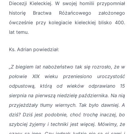
Diecezji Kieleckiej. W swojej homilii przypomniał
historię Bractwa Różańcowego założonego
ówcześnie przy kolegiacie kieleckiej blisko 400.
lat temu.
Ks. Adrian powiedział:
„Z biegiem lat nabożeństwo tak się rozrosło, że w
połowie XIX wieku przeniesiono uroczystość
odpustową, którą od wieków odprawiano 15
sierpnia na pierwszą niedzielę października. Na nią
przyjeżdżały tłumy wiernych. Tak było dawniej. A
dziś? Dziś jest podobnie, choć trochę inaczej, bo
szybciej żyjemy i techniki jest więcej. Mówimy, że
czasy są inne. Czy jednak ludzie nie są ci sami i