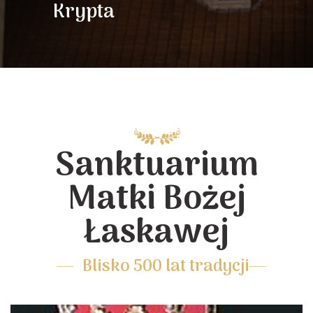
Krypta
Sanktuarium
Matki Bożej
Łaskawej
Blisko 500 lat tradycji