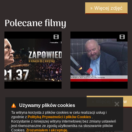
» Więcej zdjęć
Polecane filmy
» Więcej filmów
✕
Używamy plików cookies
Ta witryna korzysta z plików cookies w celu realizacji usług i
zgodnie z
Polityką Prywatności i plików Cookies
.
Korzystanie z niniejszej witryny internetowej bez zmiany ustawień
jest równoznaczne ze zgodą użytkownika na stosowanie plików
© 2017 Parafia Katedralna pw. Wniebowzięcia NMP
Cookies.
Zrozumiałem i akceptuję.