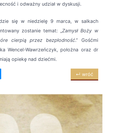
becność i odważny udział w dyskusji.
dzie się w niedzielę 9 marca, w salkach
entowany zostanie temat: „
Zamysł Boży w
óre cierpią przez bezpłodność
.” Gośćmi
zka Wencel-Wawrzeńczyk, położna oraz dr
iają opiekę nad dziećmi.
↵ wróć