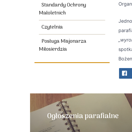
Organ
Standardy Ochrony
Małoletnich
Jedno
Czytelnia
paraf
„wyro
Posługa Misjonarza
Miłosierdzia
spotk
Bożen
Ogłoszenia parafialne