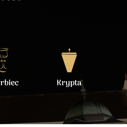
rbiec
Krypta