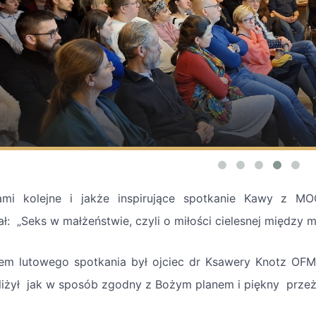
mi kolejne i jakże inspirujące spotkanie Kawy z 
ał: „Seks w małżeństwie, czyli o miłości cielesnej między 
em lutowego spotkania był ojciec dr Ksawery Knotz OFM
liżył jak w sposób zgodny z Bożym planem i piękny prze