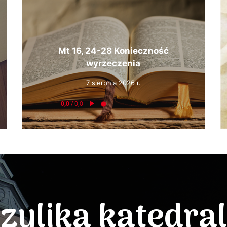
Mt 16, 24-28 Konieczność
wyrzeczenia
7 sierpnia 2026 r.
zylika katedra