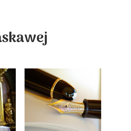
askawej