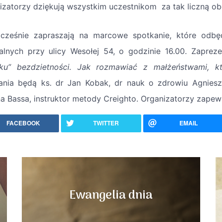
izatorzy dziękują wszystkim uczestnikom za tak liczną o
cześnie zapraszają na marcowe spotkanie, które odbę
ialnych przy ulicy Wesołej 54, o godzinie 16.00. Zaprez
ku” bezdzietności. Jak rozmawiać z małżeństwami, kt
ania będą ks. dr Jan Kobak, dr nauk o zdrowiu Agnies
a Bassa, instruktor metody Creighto. Organizatorzy zapewn
FACEBOOK
TWITTER
EMAIL
Ewangelia dnia