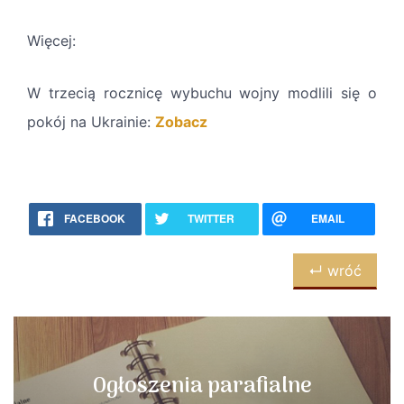
Więcej:
W trzecią rocznicę wybuchu wojny modlili się o
pokój na Ukrainie:
Zobacz
FACEBOOK
TWITTER
EMAIL
↵ wróć
Ogłoszenia parafialne