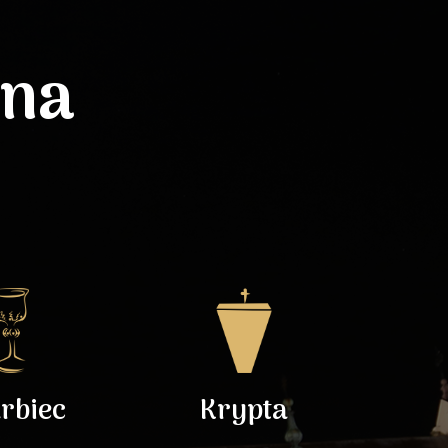
lna
rbiec
Krypta