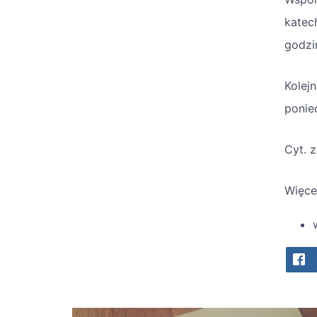
katec
godzin
Kolej
ponie
Cyt. 
Więce