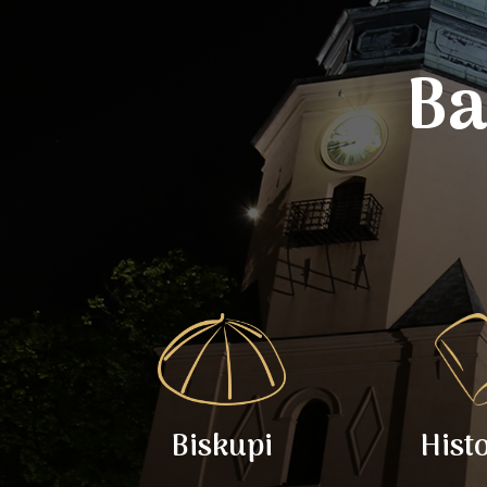
Ba
Biskupi
Hist