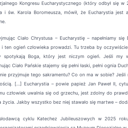
zjalnego Kongresu Eucharystycznego (który odbył się w 
a i św. Karola Boromeusza, mówił, że Eucharystia jest 
ne.
yjmując Ciało Chrystusa – Eucharystię – napełniamy się
, i ten ogień człowieka prowadzi. Tu trzeba by oczywiście
y spotykają Boga, który jest niczym ogień. Jeśli my 
ując Ciało Pańskie stajemy się pełni łaski, pełni ognia Duc
 nie przyjmuje tego sakramentu? Co on ma w sobie? Jeśli n
ością. […] Eucharystia – powie papież Jan Paweł II, cytu
mu człowiek uwalnia się od grzechu, jest zdolny do prawd
a życia. Jakby wszystko bez niej stawało się martwe – doda
łodawcą cyklu Katechez Jubileuszowych w 2025 roku je
organizatorami przedsięwzięcia są Muzeum Diecezjalne w K