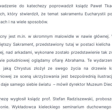
adzenie do katechezy poprowadził ksiądz Paweł Tka
ach, który stwierdził, że temat sakramentu Eucharystii p
cach i na wiele sposobów.
cny jest m.in. w skromnym malowidle w nawie głównej. 
iętszy Sakrament, przedstawiony tutaj w postaci kielicha 
ej, nad arkadami, wykonane zostało przedstawienie tak 
ie południowej oglądamy ofiarę Abrahama. Te wydarzeni
y, jaką Chrystus złożył ze swego życia na drzewie k
niowej ze sceną ukrzyżowania jest bezpośrednią ilustr
 daje samego siebie światu – mówił dyrektor Muzeum Diec
hezę wygłosił ksiądz prof. Stefan Radziszewski, probosz
gonie. Wykładowca kieleckiego seminarium duchownego