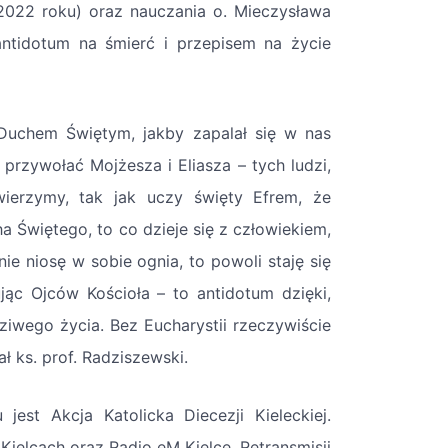
2022 roku) oraz nauczania o. Mieczysława
antidotum na śmierć i przepisem na życie
 Duchem Świętym, jakby zapalał się w nas
 przywołać Mojżesza i Eliasza – tych ludzi,
wierzymy, tak jak uczy święty Efrem, że
ha Świętego, to co dzieje się z człowiekiem,
ie niosę w sobie ognia, to powoli staję się
jąc Ojców Kościoła – to antidotum dzięki,
ziwego życia. Bez Eucharystii rzeczywiście
ł ks. prof. Radziszewski.
st Akcja Katolicka Diecezji Kieleckiej.
ielcach oraz Radio eM Kielce. Retransmisji