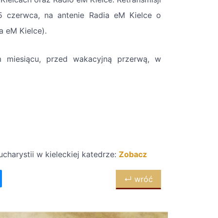
5 czerwca, na antenie Radia eM Kielce o
a eM Kielce).
m miesiącu, przed wakacyjną przerwą, w
charystii w kieleckiej katedrze:
Zobacz
↵ wróć