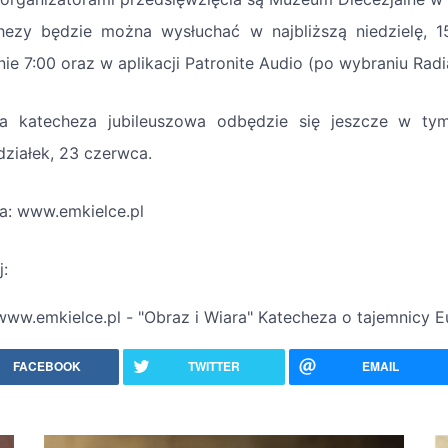
hezy będzie można wysłuchać w najbliższą niedzielę, 1
ie 7:00 oraz w aplikacji Patronite Audio (po wybraniu Radi
na katecheza jubileuszowa odbędzie się jeszcze w ty
działek, 23 czerwca.
za: www.emkielce.pl
j:
www.emkielce.pl - "Obraz i Wiara" Katecheza o tajemnicy Eu
FACEBOOK
TWITTER
EMAIL