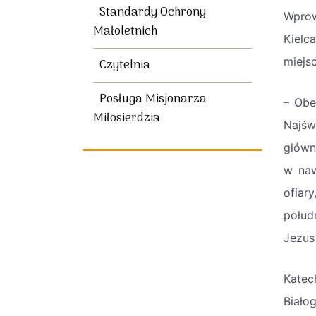
Standardy Ochrony
Wprow
Małoletnich
Kielc
miejs
Czytelnia
Posługa Misjonarza
– Obe
Miłosierdzia
Najśw
główn
w naw
ofiar
połud
Jezus
Katec
Biało