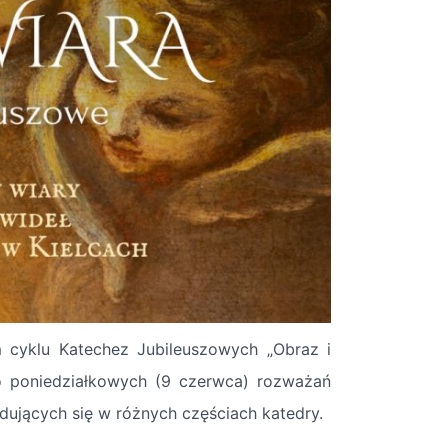
em cyklu Katechez Jubileuszowych „Obraz i
do poniedziałkowych (9 czerwca) rozważań
ujących się w różnych częściach katedry.