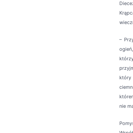
Diece
Krąpc
wiecz
– Prz
ogień
którz
przyjm
który
ciemn
które
nie m
Pomys
Współ