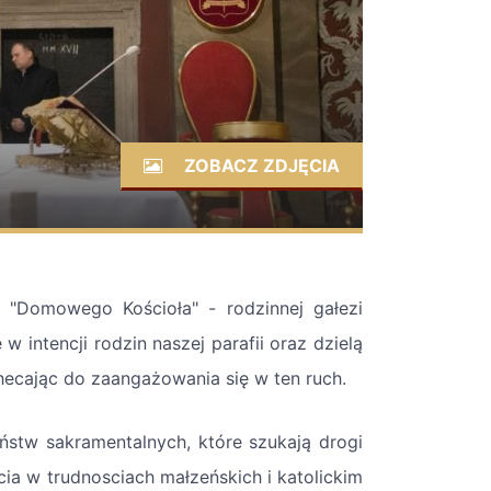
ZOBACZ ZDJĘCIA
i "Domowego Kościoła" - rodzinnej gałezi
 w intencji rodzin naszej parafii oraz dzielą
hecając do zaangażowania się w ten ruch.
stw sakramentalnych, które szukają drogi
cia w trudnosciach małzeńskich i katolickim