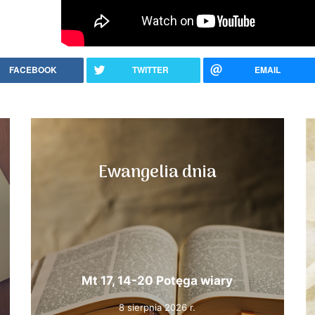
FACEBOOK
TWITTER
EMAIL
Ewangelia dnia
Mt 17, 14-20 Potęga wiary
8 sierpnia 2026 r.