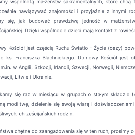
śmy wspólnotą małżeństw sakramentalnych, które chcą t
cześnie nawiązywać znajomości i przyjaźnie z innymi r
my się, jak budować prawdziwą jedność w małżeństw
ścijańskiej. Dzięki wspólnocie dzieci mają kontakt z rówie
y Kościół jest częścią Ruchu Światło - Życie (oazy) po
o ks. Franciszka Blachnickiego. Domowy Kościół jest o
m.in. w Anglii, Szkocji, Irlandii, Szwecji, Norwegii, Niemc
wacji, Litwie i Ukrainie.
kamy się raz w miesiącu w grupach o stałym składzie (
ną modlitwę, dzielenie się swoją wiarą i doświadczeni
liwych, chrześcijańskich rodzin.
ństwa chętne do zaangażowania się w ten ruch, prosimy o