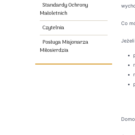
Standardy Ochrony
wycho
Małoletnich
Co mó
Czytelnia
Jeżel
Posługa Misjonarza
Miłosierdzia
Domow