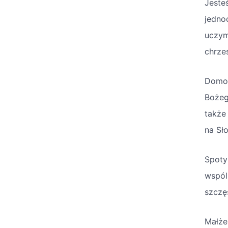
Jeste
jedno
uczy
chrze
Domow
Bożeg
także 
na Sło
Spoty
wspól
szczęś
Małże