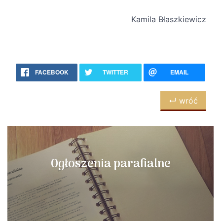
Kamila Błaszkiewicz
FACEBOOK
TWITTER
EMAIL
↵ wróć
Ogłoszenia parafialne