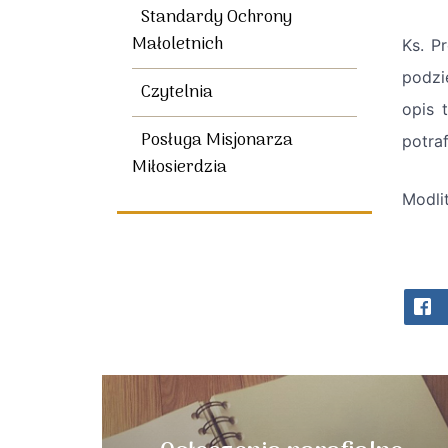
Standardy Ochrony
Małoletnich
Ks. P
podzi
Czytelnia
opis 
Posługa Misjonarza
potraf
Miłosierdzia
Modli