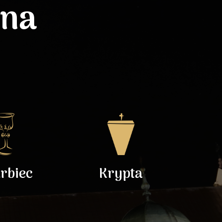
lna
rbiec
Krypta