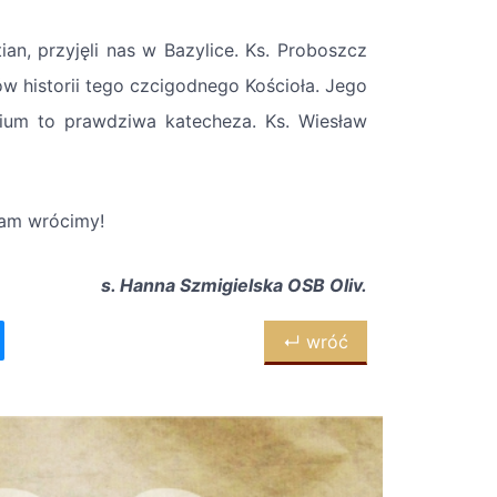
ian, przyjęli nas w Bazylice. Ks. Proboszcz
ów historii tego czcigodnego Kościoła. Jego
erium to prawdziwa katecheza. Ks. Wiesław
tam wrócimy!
s. Hanna Szmigielska OSB Oliv.
↵ wróć