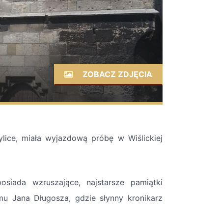
ZOBACZ ZDJĘCIA
lice, miała wyjazdową próbę w Wiślickiej
siada wzruszające, najstarsze pamiątki
mu Jana Długosza, gdzie słynny kronikarz