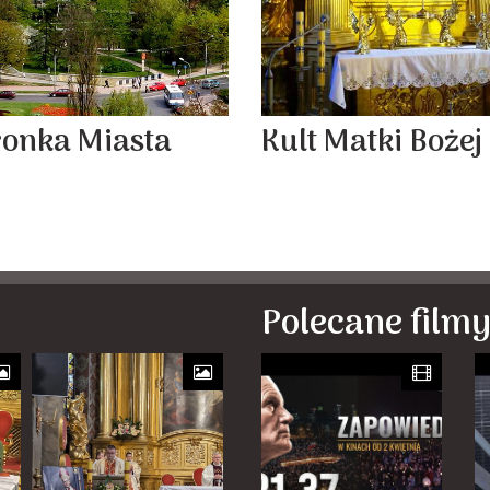
ronka Miasta
Kult Matki Bożej
Polecane film