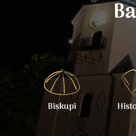
Ba
Biskupi
Hist