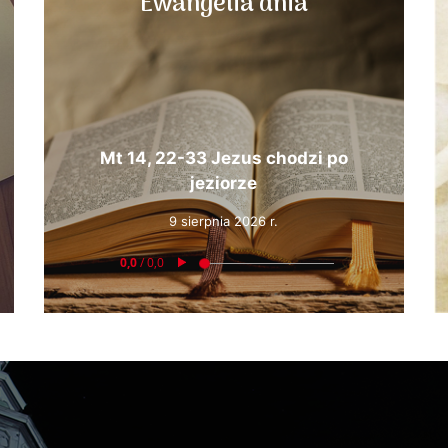
Ewangelia dnia
Mt 14, 22-33 Jezus chodzi po
jeziorze
9 sierpnia 2026 r.