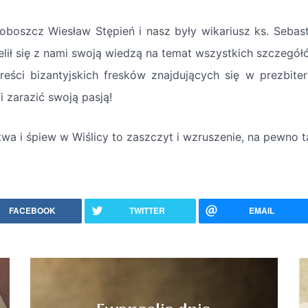
roboszcz Wiesław Stępień i nasz były wikariusz ks. Sebast
elił się z nami swoją wiedzą na temat wszystkich szczegół
treści bizantyjskich fresków znajdujących się w prezbit
i zarazić swoją pasją!
twa i śpiew w Wiślicy to zaszczyt i wzruszenie, na pewno 
FACEBOOK
TWITTER
EMAIL