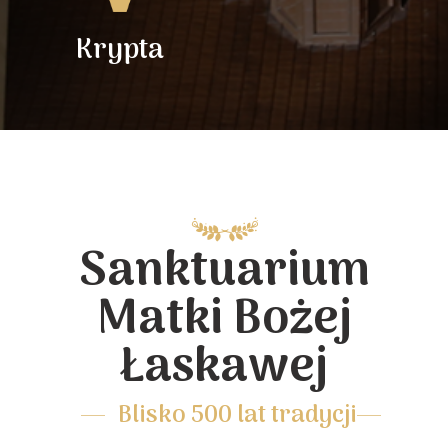
Krypta
Sanktuarium
Matki Bożej
Łaskawej
Blisko 500 lat tradycji