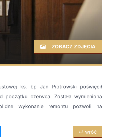
ZOBACZ ZDJĘCIA
ustowej ks. bp Jan Piotrowski poświęcił
od początku czerwca. Została wymieniona
 Solidne wykonanie remontu pozwoli na
↵ wróć