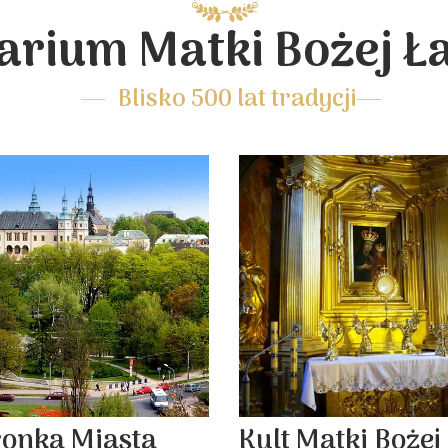
arium Matki Bożej Ł
Blisko 500 lat tradycji
ronka Miasta
Kult Matki Bożej