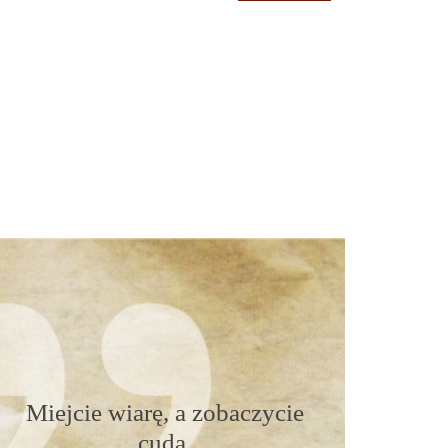
Miejcie wiarę, a zobaczycie
cuda.