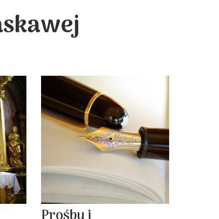
askawej
Prośby i