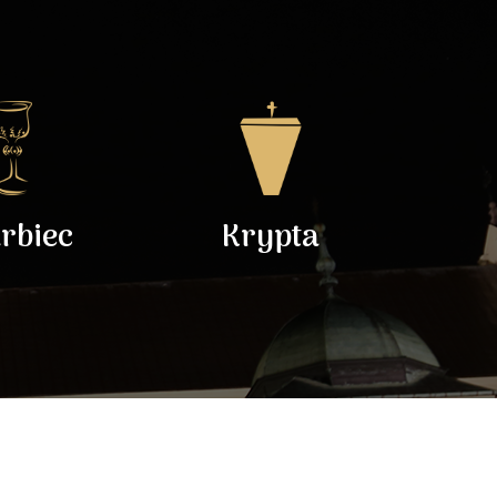
rbiec
Krypta