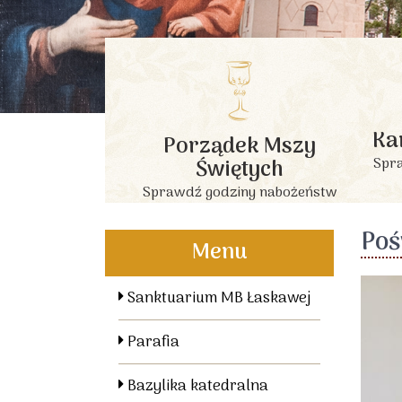
Ka
Porządek Mszy
Świętych
Spra
Sprawdź godziny nabożeństw
Poś
Menu
Sanktuarium MB Łaskawej
Parafia
Bazylika katedralna