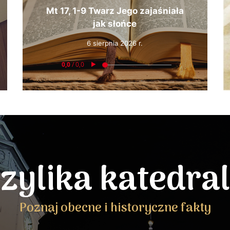
Mt 17, 1-9 Twarz Jego zajaśniała
jak słońce
6 sierpnia 2026 r.
zylika katedra
Poznaj obecne i historyczne fakty