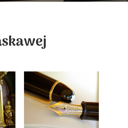
askawej