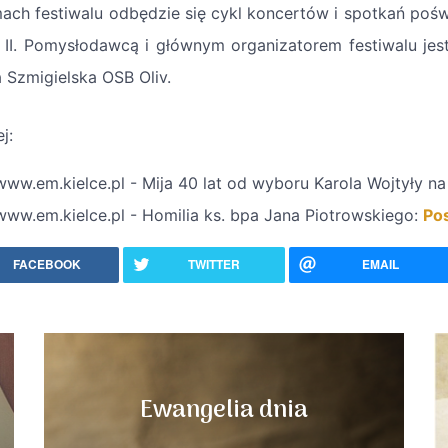
ach festiwalu odbędzie się cykl koncertów i spotkań pośw
 II. Pomysłodawcą i głównym organizatorem festiwalu jest 
 Szmigielska OSB Oliv.
j:
www.em.kielce.pl - Mija 40 lat od wyboru Karola Wojtyły na
www.em.kielce.pl - Homilia ks. bpa Jana Piotrowskiego:
Pos
FACEBOOK
TWITTER
EMAIL
Ewangelia dnia