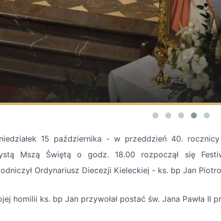
iedziałek 15 października - w przeddzień 40. rocznicy
ystą Mszą Świętą o godz. 18.00 rozpoczął się Festiw
odniczył Ordynariusz Diecezji Kieleckiej - ks. bp Jan Piotr
jej homilii ks. bp Jan przywołał postać św. Jana Pawła II 