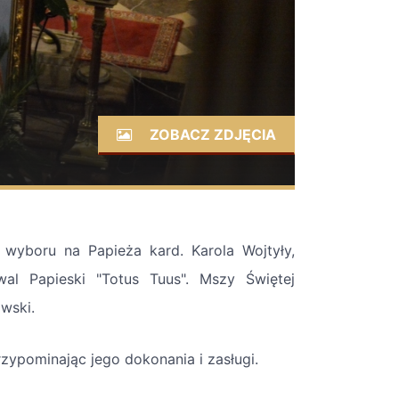
ZOBACZ ZDJĘCIA
 wyboru na Papieża kard. Karola Wojtyły,
al Papieski "Totus Tuus". Mszy Świętej
owski.
przypominając jego dokonania i zasługi.