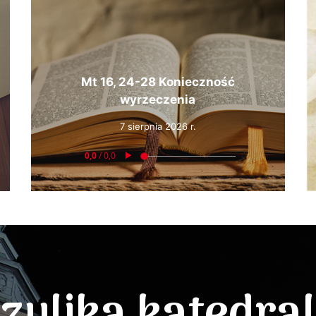
Mt 16, 24-28 Konieczność
wyrzeczenia
7 sierpnia 2026 r.
zylika katedra