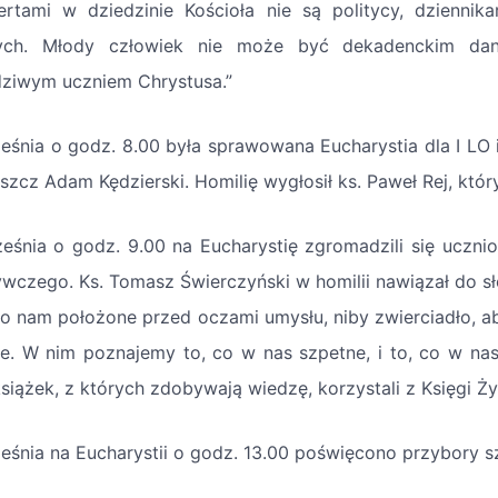
ertami w dziedzinie Kościoła nie są politycy, dziennika
ych. Młody człowiek nie może być dekadenckim dan
ziwym uczniem Chrystusa.”
ześnia o godz. 8.00 była sprawowana Eucharystia dla I LO
szcz Adam Kędzierski. Homilię wygłosił ks. Paweł Rej, któ
ześnia o godz. 9.00 na Eucharystię zgromadzili się uczni
wczego. Ks. Tomasz Świerczyński w homilii nawiązał do sł
ło nam położone przed oczami umysłu, niby zwierciadło, a
ze. W nim poznajemy to, co w nas szpetne, i to, co w nas
książek, z których zdobywają wiedzę, korzystali z Księgi Ż
ześnia na Eucharystii o godz. 13.00 poświęcono przybory 