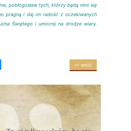
e, pobłogosław tych, którzy będą nimi się
ego pragną i daj im radość z oczekiwanych
ucha Świętego i umocnij na drodze wiary.
↵ wróć