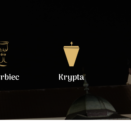
rbiec
Krypta