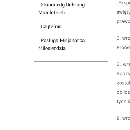
„Eksp
Standardy Ochrony
święt
Małoletnich
prawd
Czytelnia
3. wr
Posługa Misjonarza
Probo
Miłosierdzia
3. wr
Spoży
zosta
oblic
tych 
8. wr