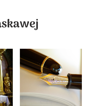
askawej