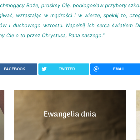
chmogący Boże, prosimy Cię, pobłogosław przybory szkoln
giwać, wzrastając w mądrości i w wierze, spełnij to, cz
ów i duchowego wzrostu. Napełnij ich serca światłem D
my Cie o to przez Chrystusa, Pana naszego."
FACEBOOK
TWITTER
EMAIL
Ewangelia dnia