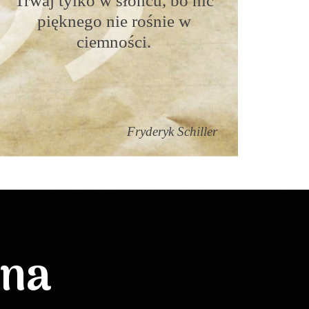
Trwaj tylko w słońcu, bo nic
pięknego nie rośnie w
ciemności.
Fryderyk Schiller
lna