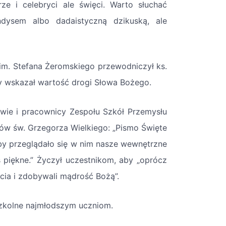
rze i celebryci ale święci. Warto słuchać
dysem albo dadaistyczną dzikuską, ale
 im. Stefana Żeromskiego przewodniczył ks.
ry wskazał wartość drogi Słowa Bożego.
owie i pracownicy Zespołu Szkół Przemysłu
ów św. Grzegorza Wielkiego: „Pismo Święte
by przeglądało się w nim nasze wewnętrzne
 piękne.” Życzył uczestnikom, aby „oprócz
ycia i zdobywali mądrość Bożą”.
szkolne najmłodszym uczniom.