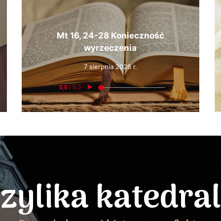
Mt 16, 24-28 Konieczność
wyrzeczenia
7 sierpnia 2026 r.
zylika katedra