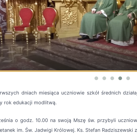
rwszych dniach miesiąca uczniowie szkół średnich działaj
ny rok edukacji modlitwą.
ześnia o godz. 10.00 na swoją Mszę św. przybyli uczniow
etanek im. Św. Jadwigi Królowej. Ks. Stefan Radziszewski z