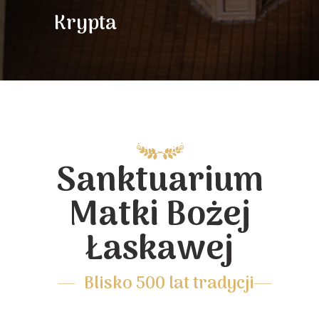
Krypta
Sanktuarium
Matki Bożej
Łaskawej
Blisko 500 lat tradycji