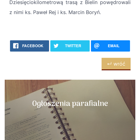
Dziesięciokilometrową trasą z Bielin powędrowali
z nimi ks. Paweł Rej i ks. Marcin Boryń.
FACEBOOK
TWITTER
EMAIL
↵ wróć
Ogłoszenia parafialne