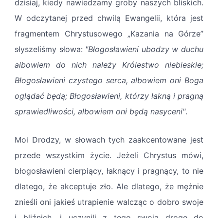
dzisiaj, kiedy nawiedzamy groby naszych bliskich.
W odczytanej przed chwilą Ewangelii, która jest
fragmentem Chrystusowego „Kazania na Górze”
słyszeliśmy słowa:
"Błogosławieni ubodzy w duchu
albowiem do nich należy Królestwo niebieskie;
Błogosławieni czystego serca, albowiem oni Boga
oglądać będą; Błogosławieni, którzy łakną i pragną
sprawiedliwości, albowiem oni będą nasyceni"
.
Moi Drodzy, w słowach tych zaakcentowane jest
przede wszystkim życie. Jeżeli Chrystus mówi,
błogosławieni cierpiący, łaknący i pragnący, to nie
dlatego, że akceptuje zło. Ale dlatego, że mężnie
znieśli oni jakieś utrapienie walcząc o dobro swoje
i bliźnich, i uczynili z tego swoją drogę do