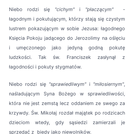
Niebo rodzi się
"cichym"
i
"płaczącym"
-
łagodnym i pokutującym, którzy stają się czystym
lustrem pokazującym w sobie Jezusa: łagodnego
Księcia Pokoju jadącego do Jerozolimy na oślęciu
i umęczonego jako jedyną godną pokutę
ludzkości. Tak św. Franciszek zasłynął z
łagodności i pokuty stygmatów.
Niebo rodzi się
"sprawiedliwym"
i
"miłosiernym"
,
naśladującym Syna Bożego w sprawiedliwości,
która nie jest zemstą lecz oddaniem ze swego za
krzywdy. Św. Mikołaj rozdał majątek po rodzicach
dzieciom wtedy, gdy sąsiedzi zamierzali je
sprzedać z biedy jako niewolników.