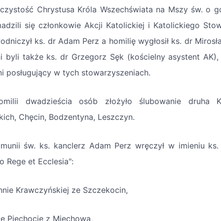
czystość Chrystusa Króla Wszechświata na Mszy św. o go
adzili się członkowie Akcji Katolickiej i Katolickiego Stow
odniczył ks. dr Adam Perz a homilię wygłosił ks. dr Mirosł
i byli także ks. dr Grzegorz Sęk (kościelny asystent AK),
ni posługujący w tych stowarzyszeniach.
omilii dwadzieścia osób złożyło ślubowanie druha 
kich,
Chęcin, Bodzentyna, Leszczyn.
munii św. ks. kanclerz Adam Perz wręczył w imieniu ks.
o Rege et Ecclesia":
nnie Krawczyńskiej ze Szczekocin,
ie Piechocie z Miechowa,