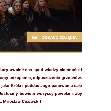
ZOBACZ ZDJĘCIA
który uwolnił nas spod władzy ciemności i
mamy odkupienie, odpuszczenie grzechów.
 jako Króla i poddać Jego panowaniu całe
e. Jesteśmy bowiem wszyscy powołani, aby
s. Mirosław Cisowski)