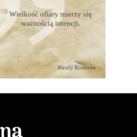
Wielkość ofiary mierzy się
ważnością intencji.
Wasilij Rozanow
lna