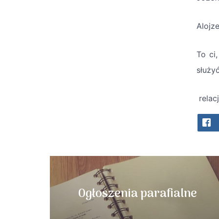
Alojz
To ci
służyć
relac
Ogłoszenia parafialne