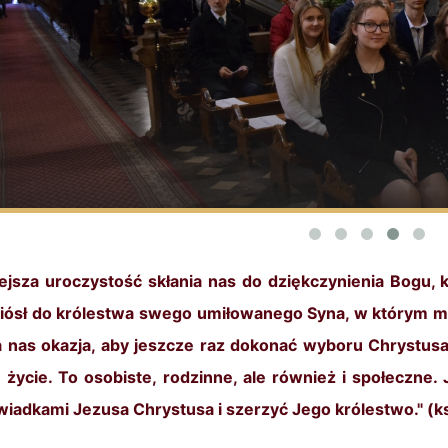
iejsza uroczystość skłania nas do dziękczynienia Bogu, 
iósł do królestwa swego umiłowanego Syna, w którym 
a nas okazja, aby jeszcze raz dokonać wyboru Chrystusa
 życie. To osobiste, rodzinne, ale również i społeczn
wiadkami Jezusa Chrystusa i szerzyć Jego królestwo." (k