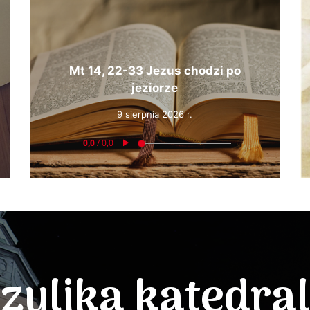
Mt 14, 22-33 Jezus chodzi po
jeziorze
9 sierpnia 2026 r.
zylika katedra