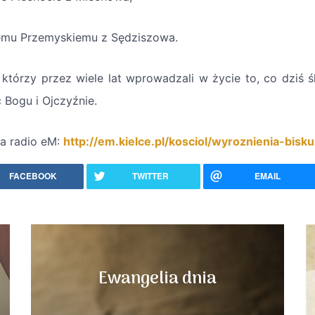
emu Przemyskiemu z Sędziszowa.
, którzy przez wiele lat wprowadzali w życie to, co dziś 
 Bogu i Ojczyźnie.
ja radio eM:
http://em.kielce.pl/kosciol/wyroznienia-bis
FACEBOOK
TWITTER
EMAIL
Ewangelia dnia