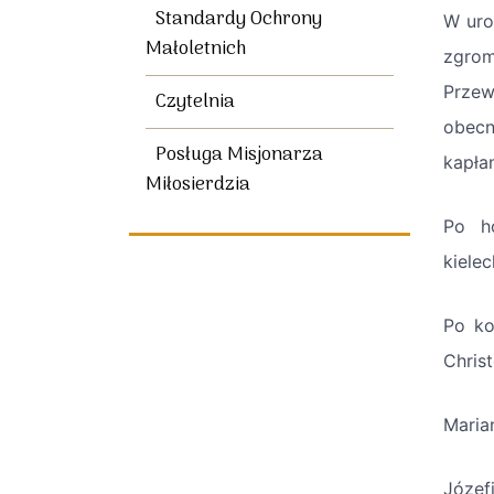
Standardy Ochrony
W uro
Małoletnich
zgrom
Przew
Czytelnia
obecn
Posługa Misjonarza
kapła
Miłosierdzia
Po h
kielec
Po ko
Christ
Maria
Józef