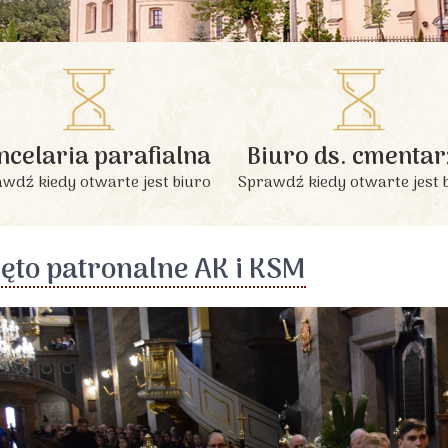
INFORMACJE PODSTAWOWE
ncelaria parafialna
Biuro ds. cmentar
wdź kiedy otwarte jest biuro
Sprawdź kiedy otwarte jest 
ęto patronalne AK i KSM