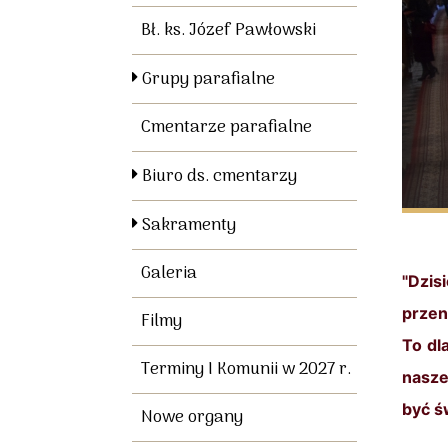
Bł. ks. Józef Pawłowski
Grupy parafialne
Cmentarze parafialne
Biuro ds. cmentarzy
Sakramenty
Galeria
"Dzis
przen
Filmy
To dl
Terminy I Komunii w 2027 r.
nasze
być ś
Nowe organy