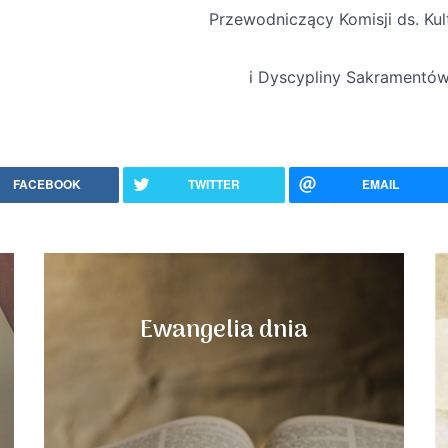
Przewodniczący Komisji ds. Ku
i Dyscypliny Sakramentó
FACEBOOK
TWITTER
EMAIL
Ewangelia dnia