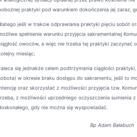
pobożnej praktyki pod warunkiem dokończenia jej zaraz, g
dlatego jeśli w trakcie odprawiania praktyki pięciu sobót o
możliwe spełnienie warunku przyjęcia sakramentalnej Komuni
ciągłość owoców, a więc nie trzeba tej praktyki zaczynać 
kolejny miesiąc;
zaleca się jednakże celem podtrzymania ciągłości praktyki
sobota) w okresie braku dostępu do sakramentu, jeśli to m
intencję oraz skorzystać z możliwości przyjęcia tzw. Komuni
trzeba, z możliwości uprzedniego oczyszczenia sumienia z
doskonałego, gdy nie można się wyspowiadać.
Bp Adam Bałabuch