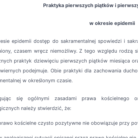
Praktyka pierwszych piątków i pierwsz
w okresie epidemii
esie epidemii dostęp do sakramentalnej spowiedzi i sakra
niony, czasem wręcz niemożliwy. Z tego względu rodzą s
nych praktyk dziewięciu pierwszych piątków miesiąca ora
 wiernych podejmuje. Obie praktyki dla zachowania duch
mentalnej w określonym czasie.
ugując się ogólnymi zasadami prawa kościelnego o
gicznych należy stwierdzić, że:
prawo kościelne czysto pozytywne nie obowiązuje przy po
w analogicznej sytuacji opisanej przez prawo kościelne n