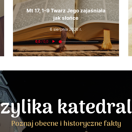
Mt 17, 1-9 Twarz Jego zajaśniała
jak słońce
6 sierpnia 2026 r.
zylika katedra
Poznaj obecne i historyczne fakty