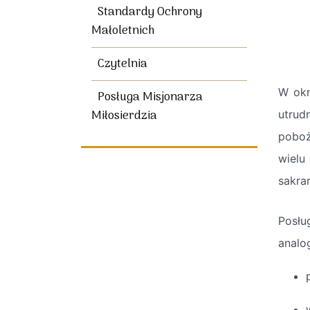
Standardy Ochrony
Małoletnich
Czytelnia
W okr
Posługa Misjonarza
Miłosierdzia
utrud
poboż
wielu
sakra
Posł
analo