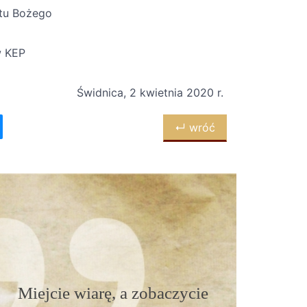
ltu Bożego
w KEP
Świdnica, 2 kwietnia 2020 r.
↵ wróć
Miejcie wiarę, a zobaczycie