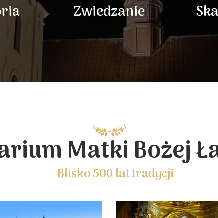
oria
Zwiedzanie
Ska
arium Matki Bożej Ł
Blisko 500 lat tradycji