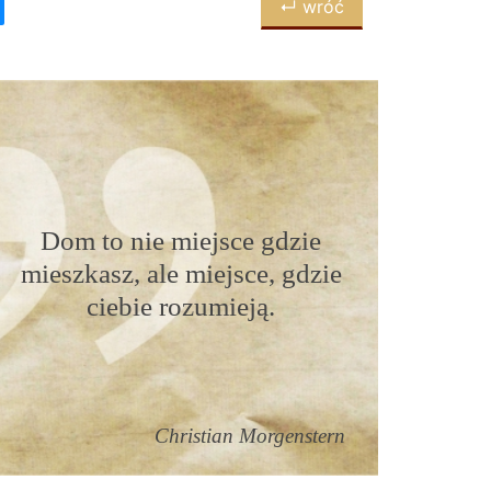
↵ wróć
Dom to nie miejsce gdzie
mieszkasz, ale miejsce, gdzie
ciebie rozumieją.
Christian Morgenstern