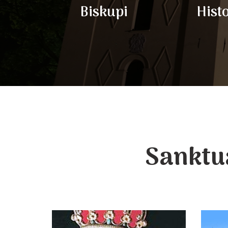
Biskupi
Hist
Sanktu