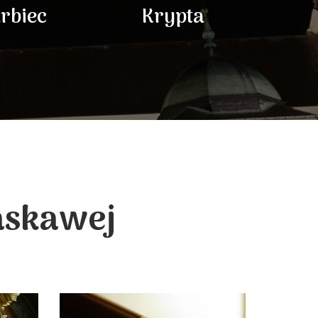
rbiec
Krypta
askawej