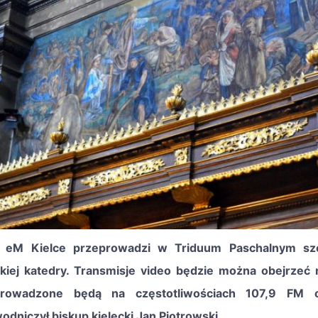
 eM Kielce przeprowadzi w Triduum Paschalnym sze
ckiej katedry. Transmisje video będzie można obejrzeć n
prowadzone będą na częstotliwościach 107,9 FM 
odniczył biskup kielecki Jan Piotrowski.