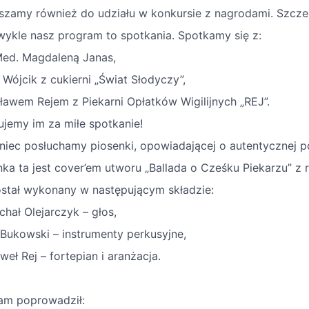
szamy również do udziału w konkursie z nagrodami. Szczeg
wykle nasz program to spotkania. Spotkamy się z:
Med. Magdaleną Janas,
 Wójcik z cukierni „Świat Słodyczy”,
sławem Rejem z Piekarni Opłatków Wigilijnych „REJ”.
ujemy im za miłe spotkanie!
niec posłuchamy piosenki, opowiadającej o autentycznej po
nka ta jest cover’em utworu „Ballada o Cześku Piekarzu” z
ostał wykonany w następującym składzie:
chał Olejarczyk – głos,
 Bukowski – instrumenty perkusyjne,
weł Rej – fortepian i aranżacja.
am poprowadził: