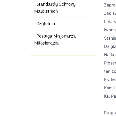
Standardy Ochrony
Zapra
Małoletnich
Jak z
Lek. 
Czytelnia
Iwoną
Posługa Misjonarza
Stani
Miłosierdzia
Dzięk
Na ko
Piose
ten z
Ks. Mi
Kamil
Ks. Pa
Progr