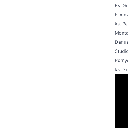
Ks. G
Filmo
ks. Pa
Monta
Dariu
Studi
Pomys
ks. Gr