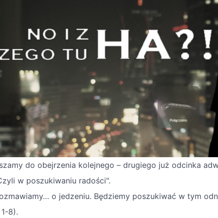
szamy do obejrzenia kolejnego – drugiego już odcinka ad
Czyli w poszukiwaniu radości".
rozmawiamy… o jedzeniu. Będziemy poszukiwać w tym odnies
 1-8).