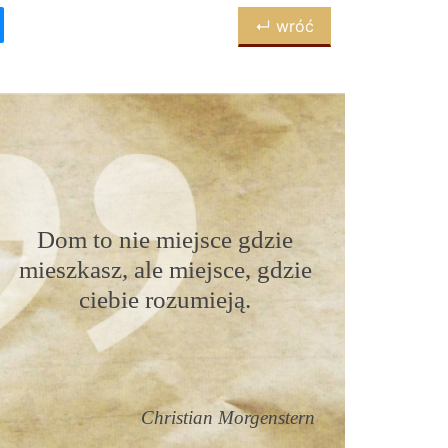
↵ wróć
Dom to nie miejsce gdzie
mieszkasz, ale miejsce, gdzie
ciebie rozumieją.
Christian Morgenstern