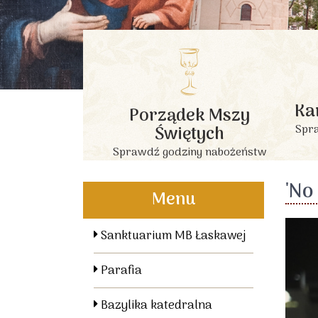
Ka
Porządek Mszy
Świętych
Spra
Sprawdź godziny nabożeństw
'No
Menu
Sanktuarium MB Łaskawej
Parafia
Bazylika katedralna