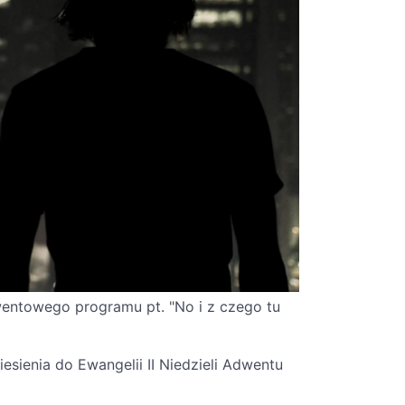
wentowego programu pt. "No i z czego tu
ienia do Ewangelii II Niedzieli Adwentu