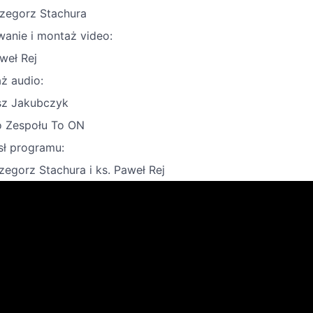
rzegorz Stachura
wanie i montaż video:
weł Rej
ż audio:
sz Jakubczyk
o Zespołu To ON
ł programu:
zegorz Stachura i ks. Paweł Rej