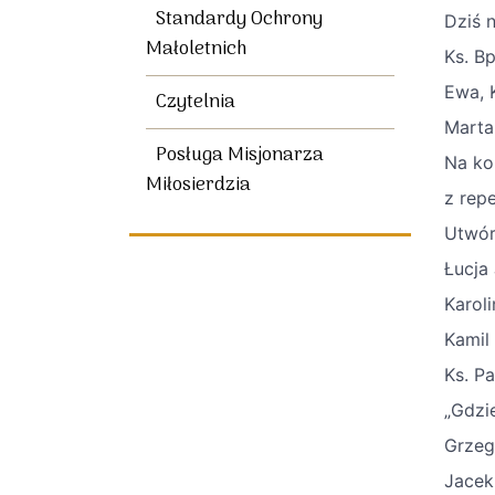
Standardy Ochrony
Dziś 
Małoletnich
Ks. Bp
Ewa, 
Czytelnia
Marta
Posługa Misjonarza
Na ko
Miłosierdzia
z rep
Utwór
Łucja 
Karol
Kamil
Ks. Pa
„Gdzi
Grzeg
Jacek