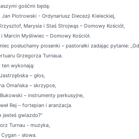
naszymi gośćmi będą:
 Jan Piotrowski - Ordynariusz Diecezji Kieleckiej,
Krzysztof, Marysia i Staś Strojwąs – Domowy Kościół,
 i Marcin Myśliwiec – Domowy Kościół.
niec posłuchamy piosenki – pastorałki zadając pytanie: „Gd
ertuaru Grzegorza Turnaua.
 ten wykonają:
Jastrzębska – głos,
ina Omańska – skrzypce,
 Bukowski – instrumenty perkusyjne,
weł Rej – fortepian i aranżacja.
e jesteś gwiazdo?”
orz Turnau - muzyka,
 Cygan - słowa.