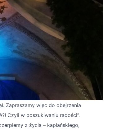
ął. Zapraszamy więc do obejrzenia
?! Czyli w poszukiwaniu radości”.
czerpiemy z życia – kapłańskiego,