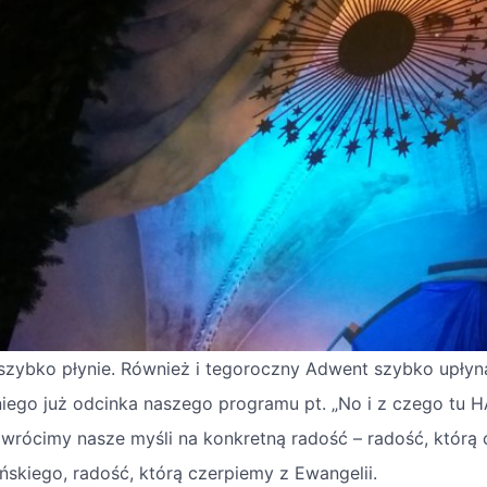
szybko płynie. Również i tegoroczny Adwent szybko upłyn
niego już odcinka naszego programu pt. „No i z czego tu HA
zwrócimy nasze myśli na konkretną radość – radość, którą 
ńskiego, radość, którą czerpiemy z Ewangelii.