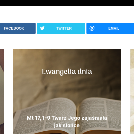
FACEBOOK
TWITTER
EMAIL
Ewangelia dnia
Mt 17, 1-9 Twarz Jego zajaśniała
jak słońce