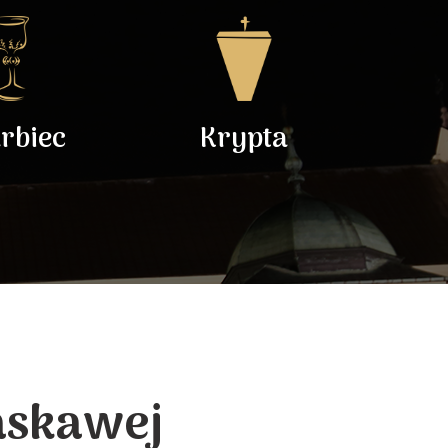
rbiec
Krypta
askawej