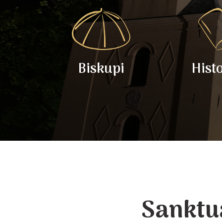
Biskupi
Hist
Sanktu