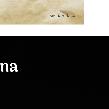
św. Jan Bosko
lna