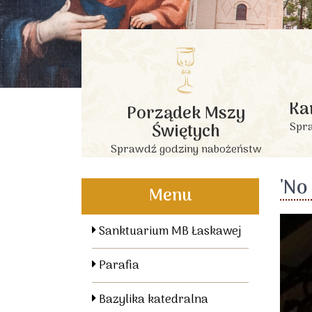
Ka
Porządek Mszy
Świętych
Spra
Sprawdź godziny nabożeństw
'No
Menu
Sanktuarium MB Łaskawej
Parafia
Bazylika katedralna