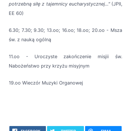
potrzebną siłę z tajemnicy eucharystycznej..."
(JPII,
EE 60)
6.30; 7.30; 9.30; 13.oo; 16.oo; 18.oo; 20.oo - Msza
św. z nauką ogólną
11.oo - Uroczyste zakończenie misjii św.
Nabożeństwo przy krzyżu misyjnym
19.oo Wieczór Muzyki Organowej