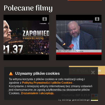
Polecane filmy
» Więcej filmów
✕
Używamy plików cookies
Ta witryna korzysta z plików cookies w celu realizacji usług i
zgodnie z
Polityką Prywatności i plików Cookies
.
Korzystanie z niniejszej witryny internetowej bez zmiany ustawień
jest równoznaczne ze zgodą użytkownika na stosowanie plików
© 2017 Parafia Katedralna pw. Wniebowzięcia NMP
Cookies.
Zrozumiałem i akceptuję.
Platforma:
ISP 3.21.0
by
strony-parafialne.pl