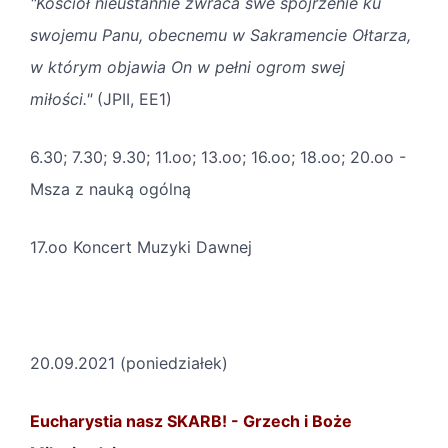
"Kościół nieustannie zwraca swe spojrzenie ku
swojemu Panu, obecnemu w Sakramencie Ołtarza,
w którym objawia On w pełni ogrom swej
miłości."
(JPII, EE1)
6.30; 7.30; 9.30; 11.oo; 13.oo; 16.oo; 18.oo; 20.oo -
Msza z nauką ogólną
17.oo Koncert Muzyki Dawnej
20.09.2021 (poniedziałek)
Eucharystia nasz SKARB! - Grzech i Boże