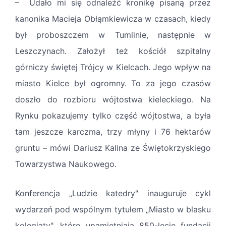
– Udało mi się odnaleźć kronikę pisaną przez
kanonika Macieja Obłąmkiewicza w czasach, kiedy
był proboszczem w Tumlinie, następnie w
Leszczynach. Założył też kościół szpitalny
górniczy świętej Trójcy w Kielcach. Jego wpływ na
miasto Kielce był ogromny. To za jego czasów
doszło do rozbioru wójtostwa kieleckiego. Na
Rynku pokazujemy tylko część wójtostwa, a była
tam jeszcze karczma, trzy młyny i 76 hektarów
gruntu – mówi Dariusz Kalina ze Świętokrzyskiego
Towarzystwa Naukowego.
Konferencja „Ludzie katedry" inauguruje cykl
wydarzeń pod wspólnym tytułem „Miasto w blasku
kolegiaty", które upamiętniają 850-lecie fundacji