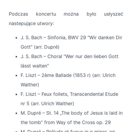
Podczas koncertu można było usłyszeć
nastepujące utwory:
J. S. Bach – Sinfonia, BWV 29 “Wir danken Dir
Gott” (arr. Dupré)
J. S. Bach – Choral “Wer nur den lieben Gott
lässt walten”
F. Liszt – 2ème Ballade (1853 r) (arr. Ulrich
Walther)
F. Liszt – Feux follets, Transcendental Etude
nr 5 (arr. Ulrich Walther)
M. Dupré – St. 14 „The body of Jesus is laid in
the tomb” from Way of the Cross op. 29
M. Dupré – Prélude et fugue in g minor, op.