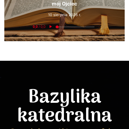
mój Ojciec
10 sierpnia 2026 r.
Bazylika
katedralna