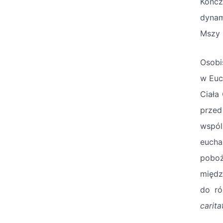
Kończ
dynam
Mszy 
Osobi
w Euc
Ciała
przed
wspól
eucha
poboż
międz
do ró
carita