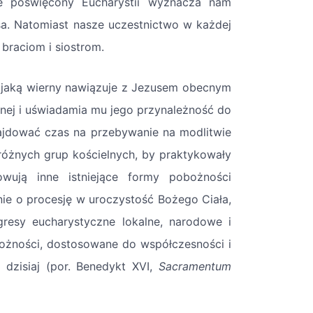
sce poświęcony Eucharystii wyznacza nam
a. Natomiast nasze uczestnictwo w każdej
braciom i siostrom.
- jaką wierny nawiązuje z Jezusem obecnym
nej i uświadamia mu jego przynależność do
najdować czas na przebywanie na modlitwie
i różnych grup kościelnych, by praktykowały
wują inne istniejące formy pobożności
nie o procesję w uroczystość Bożego Ciała,
resy eucharystyczne lokalne, narodowe i
ożności, dostosowane do współczesności i
 dzisiaj (por. Benedykt XVI,
Sacramentum