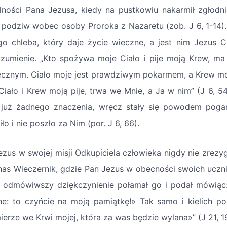
alności Pana Jezusa, kiedy na pustkowiu nakarmił zgłodn
i podziw wobec osoby Proroka z Nazaretu (zob. J 6, 1-14
o chleba, który daje życie wieczne, a jest nim Jezus C
ozumienie. „Kto spożywa moje Ciało i pije moją Krew, m
ecznym. Ciało moje jest prawdziwym pokarmem, a Krew m
Ciało i Krew moją pije, trwa we Mnie, a Ja w nim” (J 6, 5
 już żadnego znaczenia, wręcz stały się powodem pogar
ło i nie poszło za Nim (por. J 6, 66).
ezus w swojej misji Odkupiciela człowieka nigdy nie zrez
nas Wieczernik, gdzie Pan Jezus w obecności swoich uczni
, odmówiwszy dziękczynienie połamał go i podał mówiąc:
e: to czyńcie na moją pamiątkę!» Tak samo i kielich po
ierze we Krwi mojej, która za was będzie wylana»” (J 21, 1