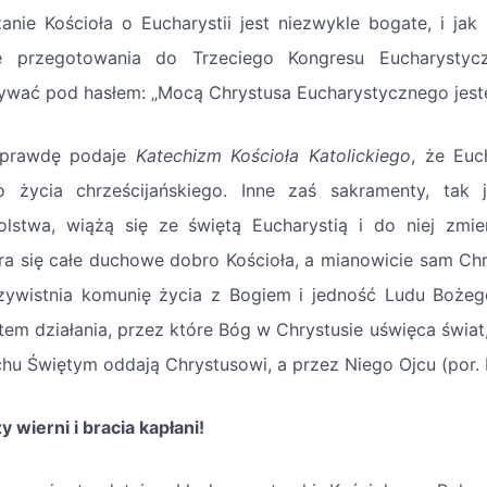
anie Kościoła o Eucharystii jest niezwykle bogate, i j
e przegotowania do Trzeciego Kongresu Eucharystyczn
ywać pod hasłem: „Mocą Chrystusa Eucharystycznego jeste
 prawdę podaje
Katechizm Kościoła Katolickiego
, że Euc
o życia chrześcijańskiego. Inne zaś sakramenty, tak j
olstwa, wiążą się ze świętą Eucharystią i do niej zmie
ra się całe duchowe dobro Kościoła, a mianowicie sam Chr
zywistnia komunię życia z Bogiem i jedność Ludu Bożego
tem działania, przez które Bóg w Chrystusie uświęca świat,
hu Świętym oddają Chrystusowi, a przez Niego Ojcu (por.
 wierni i bracia kapłani!