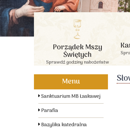
Ka
Porządek Mszy
Świętych
Spra
Sprawdź godziny nabożeństw
Sło
Menu
Sanktuarium MB Łaskawej
Parafia
Bazylika katedralna