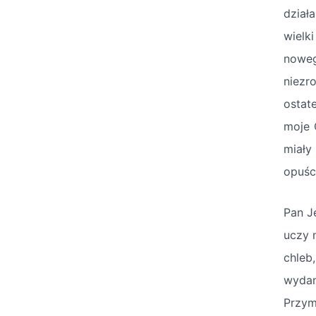
dział
wielk
noweg
niezr
ostat
moje 
miały
opuści
Pan J
uczy 
chleb
wydan
Przym