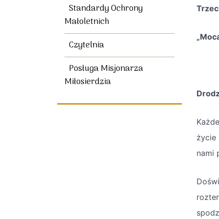
Standardy Ochrony
Trzec
Małoletnich
„Mocą
Czytelnia
Posługa Misjonarza
Miłosierdzia
Drodz
Każde
życie
nami 
Doświ
rozte
spodz