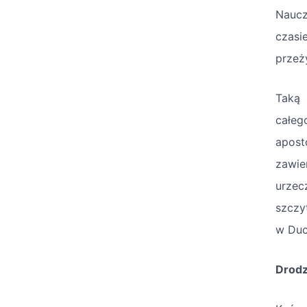
Naucz
czasi
przeż
Taką
całeg
apost
zawie
urzec
szczy
w Duc
Drodzy