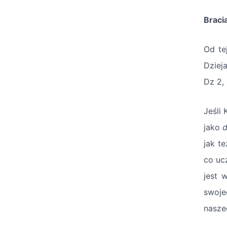
Bracia
Od te
Dziej
Dz 2, 
Jeśli
jako
d
jak t
co ucz
jest 
swoje
nasze