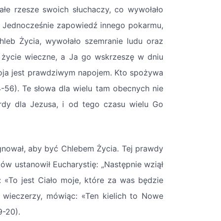
iałe rzesze swoich słuchaczy, co wywołało
). Jednocześnie zapowiedź innego pokarmu,
hleb Życia, wywołało szemranie ludu oraz
a życie wieczne, a Ja go wskrzeszę w dniu
oja jest prawdziwym napojem. Kto spożywa
4-56). Te słowa dla wielu tam obecnych nie
dy dla Jezusa, i od tego czasu wielu Go
ygnował, aby być Chlebem Życia. Tej prawdy
ów ustanowił Eucharystię: „Następnie wziął
 «To jest Ciało moje, które za was będzie
 wieczerzy, mówiąc: «Ten kielich to Nowe
9-20).