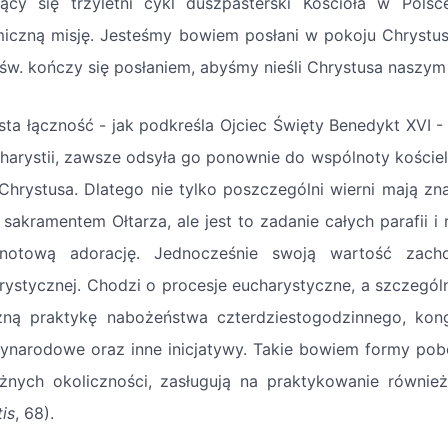
ący się trzyletni cykl duszpasterski Kościoła w Pol
iczną misję. Jesteśmy bowiem posłani w pokoju Chrystus
św. kończy się posłaniem, abyśmy nieśli Chrystusa naszym 
sta łączność - jak podkreśla Ojciec Święty Benedykt XVI 
harystii, zawsze odsyła go ponownie do wspólnoty kościel
 Chrystusa. Dlatego nie tylko poszczególni wierni mają z
 sakramentem Ołtarza, ale jest to zadanie całych parafii 
notową adorację. Jednocześnie swoją wartość zacho
rystycznej. Chodzi o procesje eucharystyczne, a szczegól
ną praktykę nabożeństwa czterdziestogodzinnego, kong
ynarodowe oraz inne inicjatywy. Takie bowiem formy pob
żnych okoliczności, zasługują na praktykowanie również
tis
, 68).