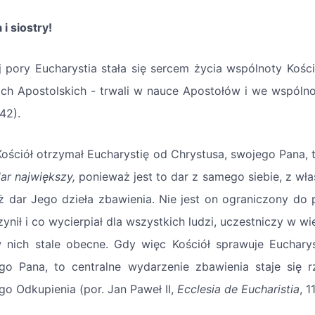
 i siostry!
j pory Eucharystia stała się sercem życia wspólnoty Kości
ach Apostolskich - trwali w nauce Apostołów i we wspólno
42).
 Kościół otrzymał Eucharystię od Chrystusa, swojego Pana, t
ar największy,
ponieważ jest to dar z samego siebie, z wła
eż dar Jego dzieła zbawienia. Nie jest on ograniczony do pr
ynił i co wycierpiał dla wszystkich ludzi, uczestniczy w w
w nich stale obecne. Gdy więc Kościół sprawuje Euchary
go Pana, to centralne wydarzenie zbawienia staje się r
go Odkupienia (por. Jan Paweł II,
Ecclesia de Eucharistia
, 11