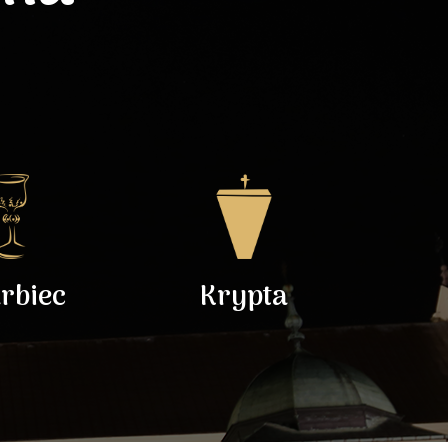
rbiec
Krypta