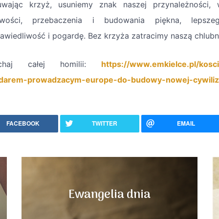
wając krzyż, usuniemy znak naszej przynależności, 
liwości, przebaczenia i budowania piękna, lepsze
rawiedliwość i pogardę. Bez krzyża zatracimy naszą chlub
uchaj całej homilii:
https://www.emkielce.pl/kosci
darem-prowadzacym-europe-do-budowy-nowej-cywiliza
FACEBOOK
TWITTER
EMAIL
Ewangelia dnia