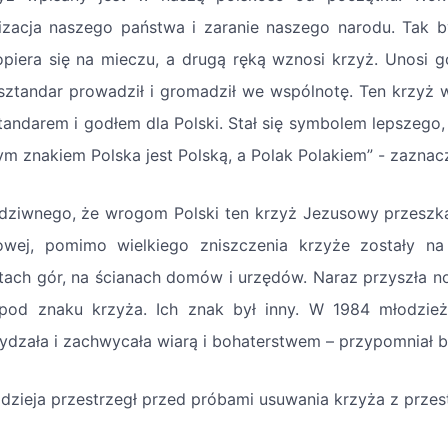
izacja naszego państwa i zaranie naszego narodu. Tak b
opiera się na mieczu, a drugą ręką wznosi krzyż. Unosi go
 sztandar prowadził i gromadził we wspólnotę. Ten krzyż 
ztandarem i godłem dla Polski. Stał się symbolem lepszego
ym znakiem Polska jest Polską, a Polak Polakiem” - zaznac
 dziwnego, że wrogom Polski ten krzyż Jezusowy przeszkad
owej, pomimo wielkiego zniszczenia krzyże zostały na
tach gór, na ścianach domów i urzędów. Naraz przyszła now
spod znaku krzyża. Ich znak był inny. W 1984 młodzi
ydzała i zachwycała wiarą i bohaterstwem – przypomniał b
dzieja przestrzegł przed próbami usuwania krzyża z przest