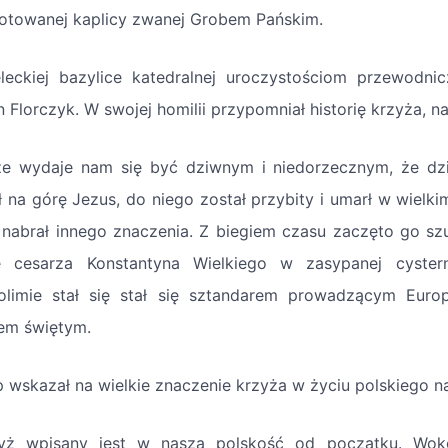
otowanej kaplicy zwanej Grobem Pańskim.
leckiej bazylice katedralnej uroczystościom przewodnic
n Florczyk. W swojej homilii przypomniał historię krzyża, n
e wydaje nam się być dziwnym i niedorzecznym, że dziś
ł na górę Jezus, do niego został przybity i umarł w wielk
 nabrał innego znaczenia. Z biegiem czasu zaczęto go szu
 cesarza Konstantyna Wielkiego w zasypanej cyster
olimie stał się stał się sztandarem prowadzącym Europ
em świętym.
p wskazał na wielkie znaczenie krzyża w życiu polskiego n
yż wpisany jest w naszą polskość od początku. Wok