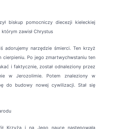
zył biskup pomocniczy diecezji kieleckiej
a którym zawisł Chrystus
 adorujemy narzędzie śmierci. Ten krzyż
im cierpieniu. Po jego zmartwychwstaniu ten
kać i faktycznie, został odnaleziony przez
nie w Jerozolimie. Potem znaleziony w
ę do budowy nowej cywilizacji. Stał się
arodu
ół Krzyża i na Jego nauce następowała