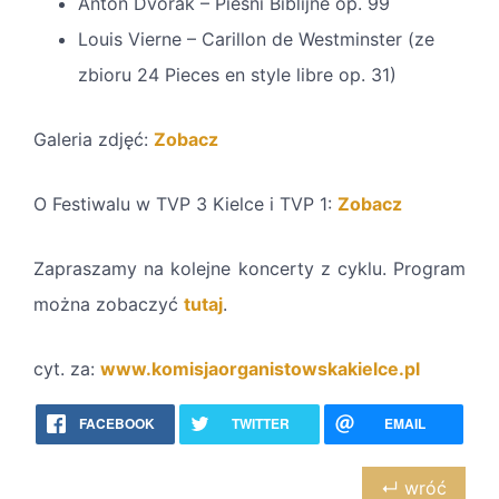
Anton Dvořák – Pieśni Biblijne op. 99
Louis Vierne – Carillon de Westminster (ze
zbioru
24 Pieces en style libre
op. 31)
Galeria zdjęć:
Zobacz
O Festiwalu w TVP 3 Kielce i TVP 1:
Zobacz
Zapraszamy na kolejne koncerty z cyklu. Program
można zobaczyć
tutaj
.
cyt. za:
www.komisjaorganistowskakielce.pl
FACEBOOK
TWITTER
EMAIL
↵ wróć