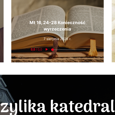
Mt 16, 24-28 Konieczność
wyrzeczenia
7 sierpnia 2026 r.
zylika katedra