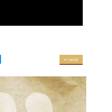
↵ wróć