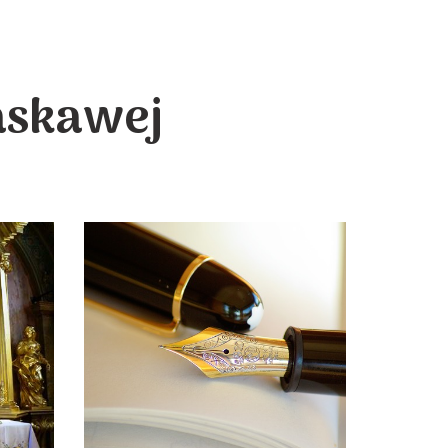
askawej