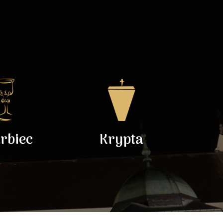
rbiec
Krypta