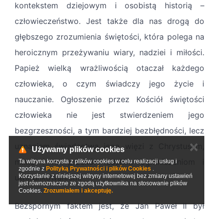
kontekstem dziejowym i osobistą historią –
człowieczeństwo. Jest także dla nas drogą do
głębszego zrozumienia świętości, która polega na
heroicznym przeżywaniu wiary, nadziei i miłości.
Papież wielką wrażliwością otaczał każdego
człowieka, o czym świadczy jego życie i
nauczanie. Ogłoszenie przez Kościół świętości
człowieka nie jest stwierdzeniem jego
bezgrzeszności, a tym bardziej bezbłędności, lecz
✕
uznaniem świadectwa jego więzi z Chrystusem,
Używamy plików cookies
mimo i na przekór ludzkim ograniczeniom i
Ta witryna korzysta z plików cookies w celu realizacji usług i
zgodnie z
Polityką Prywatności i plików Cookies
.
Korzystanie z niniejszej witryny internetowej bez zmiany ustawień
uwarunkowaniom.
jest równoznaczne ze zgodą użytkownika na stosowanie plików
Cookies.
Zrozumiałem i akceptuję.
Bezspornym faktem jest, że Jan Paweł II był