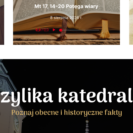
Mt 17, 14-20 Potęga wiary
8 sierpnia 2026 r.
zylika katedra
Poznaj obecne i historyczne fakty