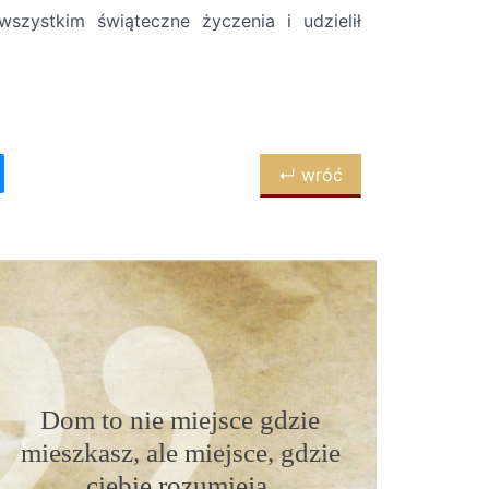
szystkim świąteczne życzenia i udzielił
↵ wróć
Dom to nie miejsce gdzie
mieszkasz, ale miejsce, gdzie
ciebie rozumieją.