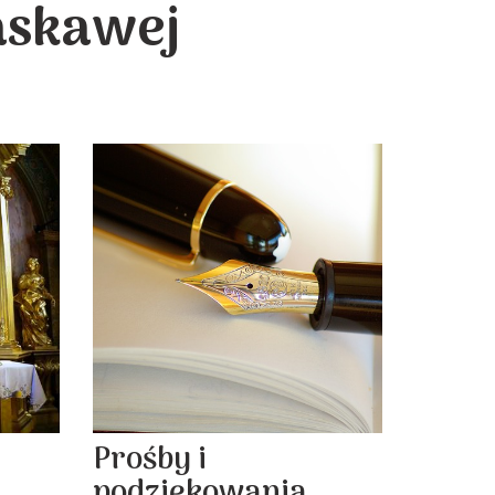
askawej
Prośby i
podziękowania