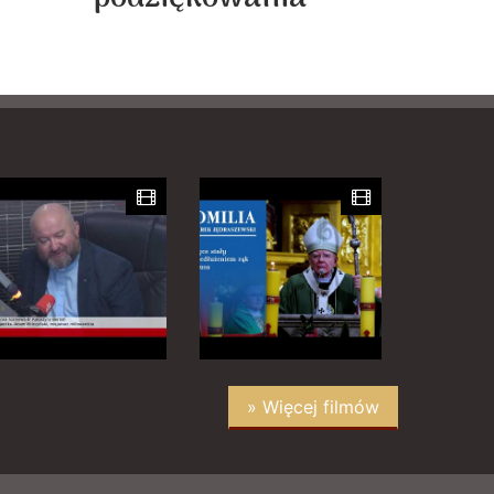
y
» Więcej filmów