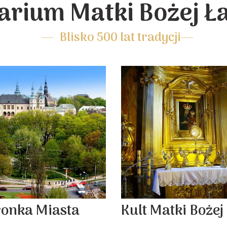
arium Matki Bożej Ł
Blisko 500 lat tradycji
ronka Miasta
Kult Matki Bożej