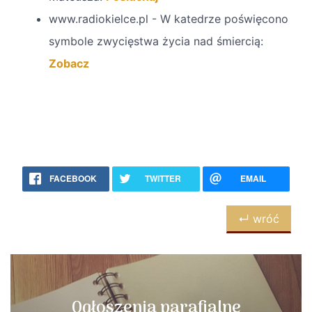
www.radiokielce.pl - W katedrze poświęcono
symbole zwycięstwa życia nad śmiercią:
Zobacz
FACEBOOK
TWITTER
EMAIL
↵ wróć
Ogłoszenia parafialne