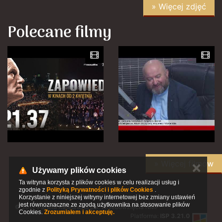
» Więcej zdjęć
Polecane filmy
» Więcej filmów
✕
Używamy plików cookies
Ta witryna korzysta z plików cookies w celu realizacji usług i
zgodnie z
Polityką Prywatności i plików Cookies
.
Korzystanie z niniejszej witryny internetowej bez zmiany ustawień
jest równoznaczne ze zgodą użytkownika na stosowanie plików
© 2017 Parafia Katedralna pw. Wniebowzięcia NMP
Cookies.
Zrozumiałem i akceptuję.
Platforma:
ISP 3.21.0