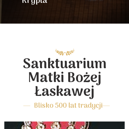
Krypta
Sanktuarium
Matki Bożej
Łaskawej
Blisko 500 lat tradycji