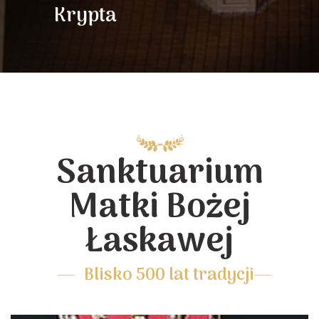
Krypta
Sanktuarium
Matki Bożej
Łaskawej
Blisko 500 lat tradycji