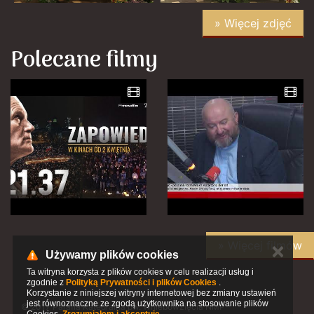
» Więcej zdjęć
Polecane filmy
» Więcej filmów
✕
Używamy plików cookies
Ta witryna korzysta z plików cookies w celu realizacji usług i
zgodnie z
Polityką Prywatności i plików Cookies
.
Korzystanie z niniejszej witryny internetowej bez zmiany ustawień
jest równoznaczne ze zgodą użytkownika na stosowanie plików
© 2017 Parafia Katedralna pw. Wniebowzięcia NMP