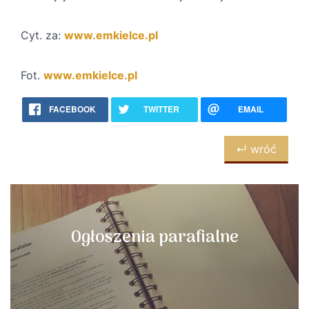
Cyt. za:
www.emkielce.pl
Fot.
www.emkielce.pl
FACEBOOK
TWITTER
EMAIL
↵ wróć
Ogłoszenia parafialne