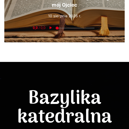
mój Ojciec
10 sierpnia 2026 r.
Bazylika
katedralna