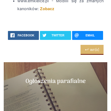
www.emkielce.pl - Modlili się za zmarłych
kanoników:
Zobacz
FACEBOOK
TWITTER
EMAIL
↵ wróć
Ogłoszenia parafialne