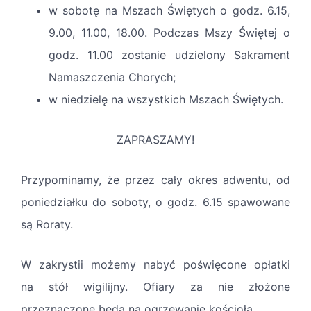
w sobotę na Mszach Świętych o godz. 6.
15
,
9.
00
, 11.
00
, 18.
00
. Podczas Mszy Świętej o
godz. 11.
00
zostanie udzielony Sakrament
Namaszczenia Chorych;
w niedzielę na wszystkich Mszach Świętych.
ZAPRASZAMY!
Przypominamy, że przez cały okres adwentu, od
poniedziałku do soboty, o godz. 6.15 spawowane
są Roraty
.
W zakrystii możemy nabyć poświęcone opłatki
na
stół
wigilijny. Ofiary za nie złożone
przeznaczone będą na ogrzewanie kościoła.