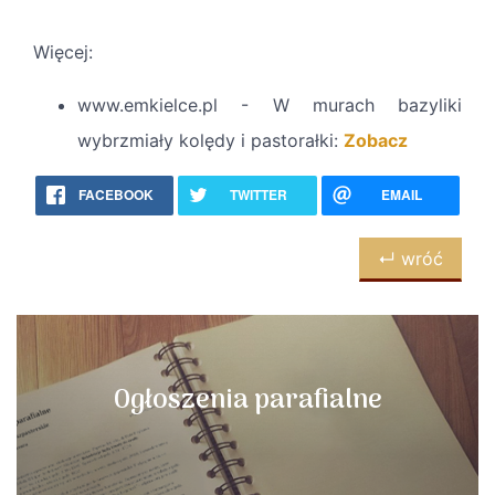
Więcej:
www.emkielce.pl - W murach bazyliki
wybrzmiały kolędy i pastorałki:
Zobacz
FACEBOOK
TWITTER
EMAIL
↵ wróć
Ogłoszenia parafialne