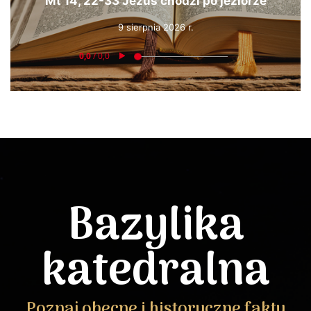
Mt 14, 22-33 Jezus chodzi po jeziorze
9 sierpnia 2026 r.
Bazylika
katedralna
Poznaj obecne i historyczne fakty