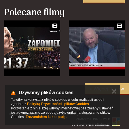
Polecane filmy
» Więcej filmów
✕
Używamy plików cookies
Ta witryna korzysta z plików cookies w celu realizacji usług i
zgodnie z
Polityką Prywatności i plików Cookies
.
Korzystanie z niniejszej witryny internetowej bez zmiany ustawień
jest równoznaczne ze zgodą użytkownika na stosowanie plików
© 2017 Parafia Katedralna pw. Wniebowzięcia NMP
Cookies.
Zrozumiałem i akceptuję.
Platforma:
ISP 3.21.0
by
strony-parafialne.pl