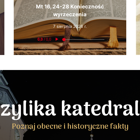
Mt 16, 24-28 Konieczność
wyrzeczenia
7 sierpnia 2026 r.
zylika katedra
Poznaj obecne i historyczne fakty