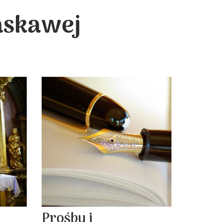
askawej
Prośby i