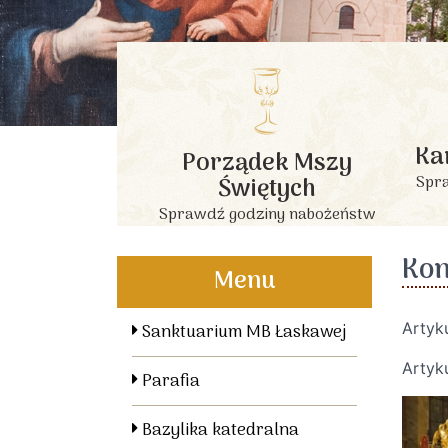
Ka
Porządek Mszy
Świętych
Spra
Sprawdź godziny nabożeństw
Kon
Menu
Artyk
Sanktuarium MB Łaskawej
Artyk
Parafia
Bazylika katedralna