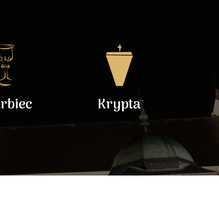
rbiec
Krypta