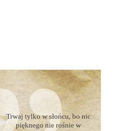
Trwaj tylko w słońcu, bo nic
pięknego nie rośnie w