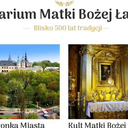
arium Matki Bożej Ł
Blisko 500 lat tradycji
ronka Miasta
Kult Matki Bożej