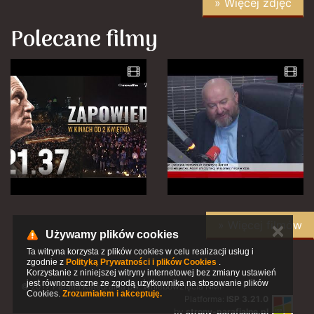
» Więcej zdjęć
Polecane filmy
» Więcej filmów
✕
Używamy plików cookies
Ta witryna korzysta z plików cookies w celu realizacji usług i
zgodnie z
Polityką Prywatności i plików Cookies
.
Korzystanie z niniejszej witryny internetowej bez zmiany ustawień
jest równoznaczne ze zgodą użytkownika na stosowanie plików
© 2017 Parafia Katedralna pw. Wniebowzięcia NMP
Cookies.
Zrozumiałem i akceptuję.
Platforma:
ISP 3.21.0
by
strony-parafialne.pl