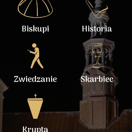
Biskupi
Historia
Zwiedzanie
Skarbiec
Krypta