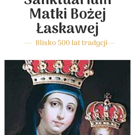
Sanktuarium
Matki Bożej
Łaskawej
Blisko 500 lat tradycji