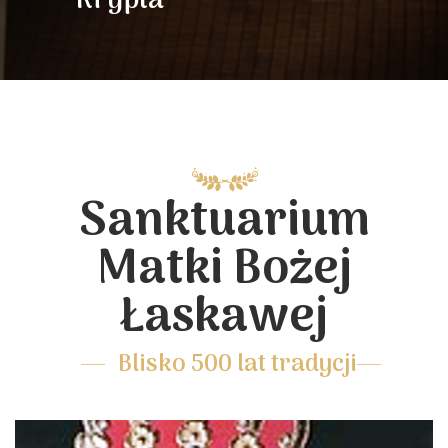
Krypta
Sanktuarium
Matki Bożej
Łaskawej
Blisko 500 lat tradycji