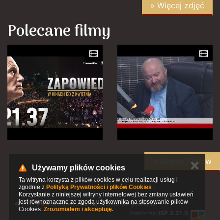
» Więcej zdjęć
Polecane filmy
» Więcej filmów
✕
Używamy plików cookies
Ta witryna korzysta z plików cookies w celu realizacji usług i
zgodnie z
Polityką Prywatności i plików Cookies
.
Korzystanie z niniejszej witryny internetowej bez zmiany ustawień
jest równoznaczne ze zgodą użytkownika na stosowanie plików
© 2017 Parafia Katedralna pw. Wniebowzięcia NMP
Cookies.
Zrozumiałem i akceptuję.
Platforma:
ISP 3.21.0