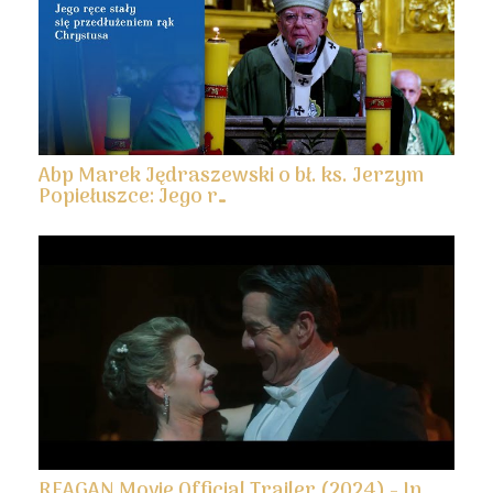
Abp Marek Jędraszewski o bł. ks. Jerzym
Popiełuszce: Jego r…
REAGAN Movie Official Trailer (2024) - In