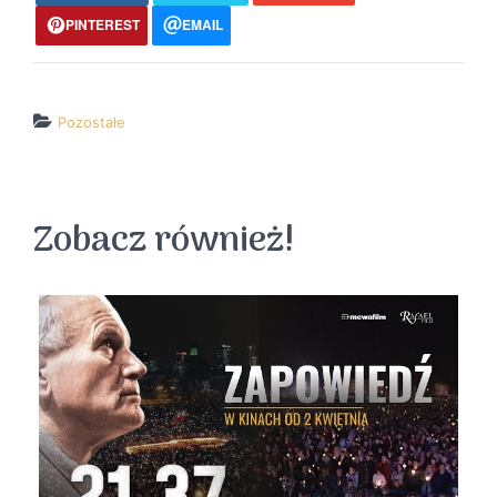
PINTEREST
EMAIL
Pozostałe
↵ wróć
Wszystkie filmy
Zobacz również!