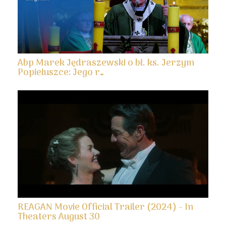
Abp Marek Jędraszewski o bł. ks. Jerzym
Popiełuszce: Jego r…
REAGAN Movie Official Trailer (2024) - In
Theaters August 30