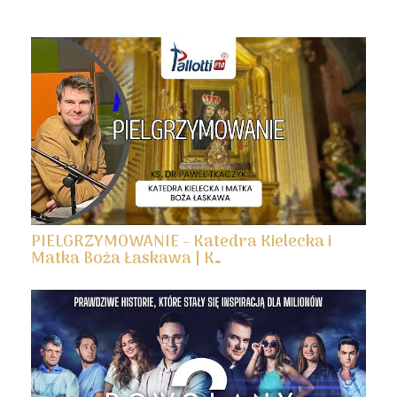
PIELGRZYMOWANIE - Katedra Kielecka i
Matka Boża Łaskawa | K…