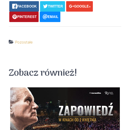
FACEBOOK
TWITTER
GOOGLE+
PINTEREST
EMAIL
Pozostałe
↵ wróć
Wszystkie filmy
Zobacz również!