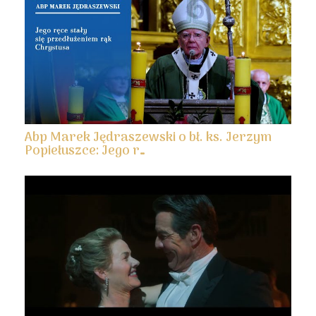
Abp Marek Jędraszewski o bł. ks. Jerzym
Popiełuszce: Jego r…