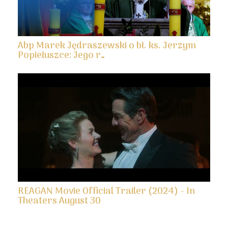
Abp Marek Jędraszewski o bł. ks. Jerzym
Popiełuszce: Jego r…
REAGAN Movie Official Trailer (2024) - In
Theaters August 30