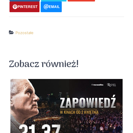
PINTEREST
EMAIL
Pozostałe
↵ wróć
Wszystkie filmy
Zobacz również!