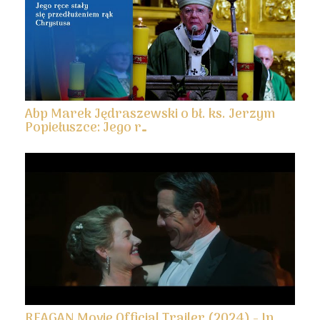
Abp Marek Jędraszewski o bł. ks. Jerzym
Popiełuszce: Jego r…
REAGAN Movie Official Trailer (2024) - In